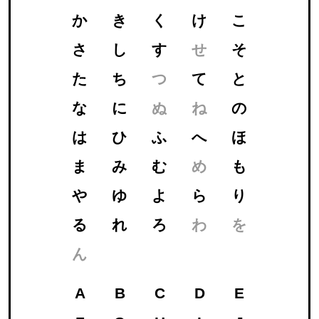
か
き
く
け
こ
さ
し
す
せ
そ
た
ち
つ
て
と
な
に
ぬ
ね
の
は
ひ
ふ
へ
ほ
ま
み
む
め
も
や
ゆ
よ
ら
り
る
れ
ろ
わ
を
ん
A
B
C
D
E