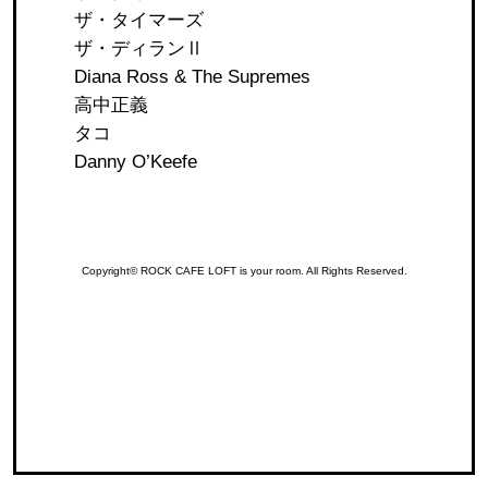
ザ・タイマーズ
ザ・ディランⅡ
Diana Ross & The Supremes
高中正義
タコ
Danny O’Keefe
Copyright© ROCK CAFE LOFT is your room. All Rights Reserved.