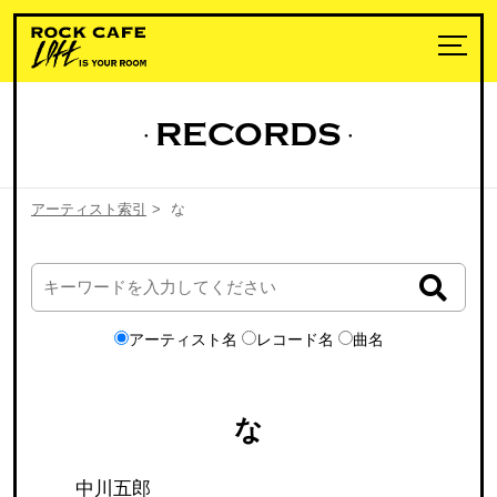
RECORDS
アーティスト索引
>
な
アーティスト名
レコード名
曲名
な
中川五郎