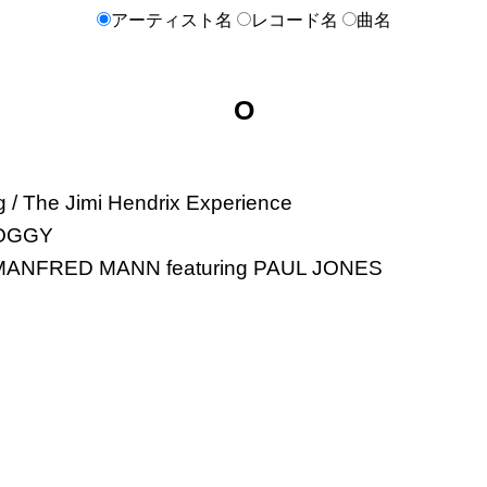
アーティスト名
レコード名
曲名
O
g / The Jimi Hendrix Experience
OGGY
MANFRED MANN featuring PAUL JONES