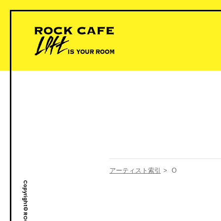
アーティスト索引
>
O