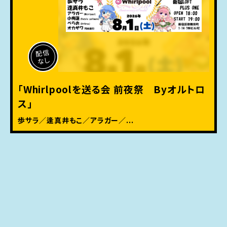
配信
なし
「Whirlpoolを送る会 前夜祭 Byオルトロ
ス」
歩サラ
逢真井もこ
アラガー
...
2026
08
02
Sunday