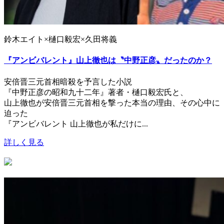
鈴木エイト×樋口毅宏×久田将義
『アンビバレント』山上徹也は〝中野正彦〟だったのか？
安倍晋三元首相暗殺を予言した小説
『中野正彦の昭和九十二年』著者・樋口毅宏氏と、
山上徹也が安倍晋三元首相を撃った本当の理由、その心中に
迫った
『アンビバレント 山上徹也が私だけに...
詳しく見る