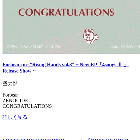
Forbear pre.”Rising Hands vol.8″ ~ New EP「4songs Ⅱ 」
Release Show ~
昼の部
Forbear
ZENOCIDE
CONGRATULATIONS
詳しく見る