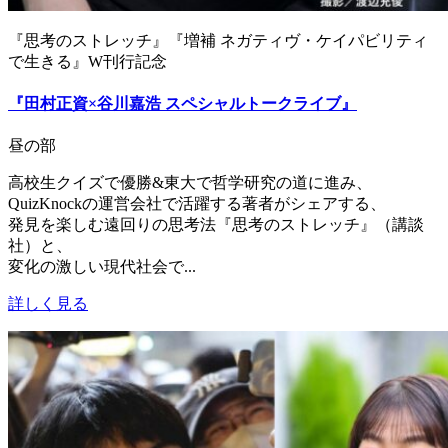
『思考のストレッチ』『増補 ネガティヴ・ケイパビリティ
で生きる』W刊行記念
『田村正資×谷川嘉浩 スペシャルトークライブ』
昼の部
高校生クイズで優勝&東大で哲学研究の道に進み、
QuizKnockの運営会社で活躍する著者がシェアする、
発見を楽しむ遠回りの思考法『思考のストレッチ』（講談
社）と、
変化の激しい現代社会で...
詳しく見る