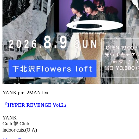
YANK pre. 2MAN live
『HYPER REVENGE Vol.2』
YANK
Crab 蟹 Club
indoor cats.(O.A)