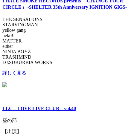
I HATE SMOKE RECORDS presents 「CHANGE YOUR
CIRCLE」 -SHELTER 35th Anniversary IGNITION GIGS-
THE SENSATIONS
STARVINGMAN
yellow gang
neko!
MATTER
either
NINJA BOYZ
TRASHMIND
DJ:SUBURBIA WORKS
詳しく見る
LLC – LOVE LIVE CLUB – vol.40
昼の部
【出演】