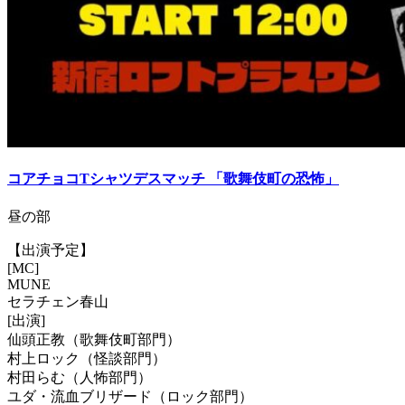
コアチョコTシャツデスマッチ 「歌舞伎町の恐怖」
昼の部
【出演予定】
[MC]
MUNE
セラチェン春山
[出演]
仙頭正教（歌舞伎町部門）
村上ロック（怪談部門）
村田らむ（人怖部門）
ユダ・流血ブリザード（ロック部門）