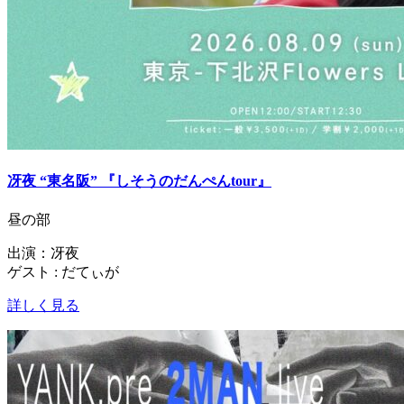
冴夜 “東名阪” 『しそうのだんぺんtour』
昼の部
出演：冴夜
ゲスト : だてぃが
詳しく見る