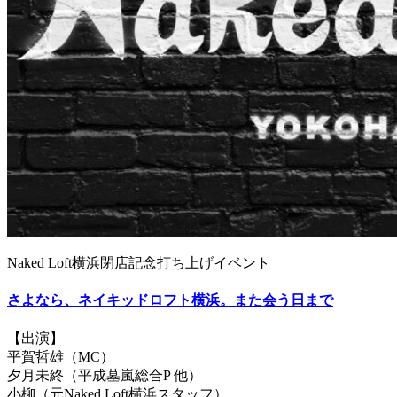
Naked Loft横浜閉店記念打ち上げイベント
さよなら、ネイキッドロフト横浜。また会う日まで
【出演】
平賀哲雄（MC）
夕月未終（平成墓嵐総合P 他）
小柳（元Naked Loft横浜スタッフ）