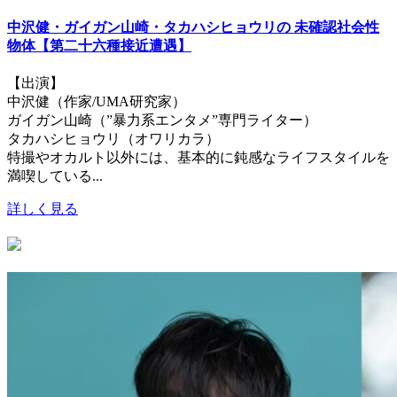
中沢健・ガイガン山崎・タカハシヒョウリの 未確認社会性
物体【第二十六種接近遭遇】
【出演】
中沢健（作家/UMA研究家）
ガイガン山崎（”暴力系エンタメ”専門ライター）
タカハシヒョウリ（オワリカラ）
特撮やオカルト以外には、基本的に鈍感なライフスタイルを
満喫している...
詳しく見る