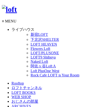
≡
MENU
ライブハウス
新宿LOFT
下北沢SHELTER
LOFT HEAVEN
Flowers Loft
LOFT/PLUSONE
LOFT9 Shibuya
Naked Loft
阿佐ヶ谷Loft A
Loft PlusOne West
Rock Cafe LOFT is Your Room
Rooftop
ロフトチャンネル
LOFT BOOKS
WEB SHOP
おじさんの部屋
ARCHIVES