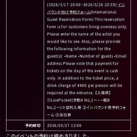
(2026/3/17 20:00~2026/5/26 23:59)
イン
バウンド向け予約フォーム
(International
Guest Reservation Form) This reservation
form is for customers living overseas only.
Please enter the name of the artist you
would like to see. Also, please provide
the following information for the
guest(s): •Name •Number of guests •Email
address Please note that payment for
tickets on the day of the event is cash
only. In addition to the ticket price, a
drink charge of ¥600 per person will be
required at the entrance. 【入場順】
①LivePocket(学割A No,1〜・一般B
No,1〜)※並列入場 ②インバウンド用予約フォ
ーム ③当日券
予約締切
2026/05/27 12:00
このイベントの予約は締めきりました。