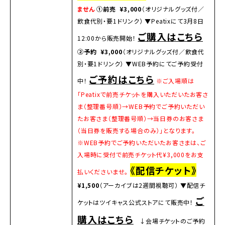
ません
①前売 ¥3,000
（オリジナルグッズ付／
飲食代別・要1ドリンク） ▼Peatixにて3月8日
ご購入はこちら
12:00から販売開始！
②予約
¥3,000
（オリジナルグッズ付／飲食代
別・要1ドリンク） ▼WEB予約にてご予約受付
ご予約はこちら
中！
※ご入場順は
「Peatixで前売チケットを購入いただいたお客さ
ま（整理番号順）→WEB予約でご予約いただい
たお客さま（整理番号順）→当日券のお客さま
（当日券を販売する場合のみ）」となります。
※WEB予約でご予約いただいたお客さまは、ご
入場時に受付で前売チケット代¥3,000をお支
《配信チケット》
払いくださいませ。
¥1,500
（アーカイブは2週間視聴可） ▼配信チ
ご
ケットはツイキャス公式ストアにて販売中！
購入はこちら
↓会場チケットのご予約