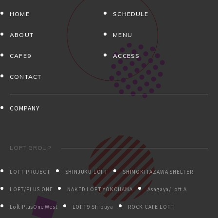
HOME
SCHEDULE
ABOUT
MENU
CAFE9
ACCESS
CONTACT
COMPANY
LOFT GROUP
LOFT PROJECT
SHINJUKU LOFT
SHIMOKITAZAWA SHELTER
LOFT/PLUS ONE
NAKED LOFT YOKOHAMA
Asagaya/Loft A
Loft PlusOne West
LOFT9 Shibuya
ROCK CAFE LOFT