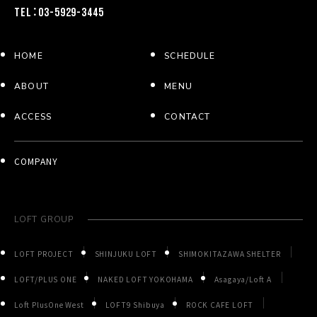
TEL：03-5929-3445
HOME
SCHEDULE
ABOUT
MENU
ACCESS
CONTACT
COMPANY
LOFT GROUP
LOFT PROJECT
SHINJUKU LOFT
SHIMOKITAZAWA SHELTER
LOFT/PLUS ONE
NAKED LOFT YOKOHAMA
Asagaya/Loft A
Loft PlusOne West
LOFT9 Shibuya
ROCK CAFE LOFT