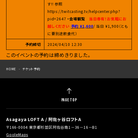
す!! 参照
https://twitcasting.tv/helpcenter.php?
pid=2647
・会場観覧
当日券有！お気軽にお
越しください
予約 ¥1,600
/ 当日 ¥1,900（とも
に要別途飲食代）
予約締切
2024/04/10 12:30
このイベントの予約は締めきりました。
HOME
チケット予約
PAGE TOP
Asagaya LOFT A / 阿佐ヶ谷ロフトA
〒166-0004 東京都杉並区阿佐谷南1－36－16－B1
GooleMaps