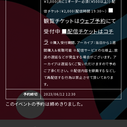
￥3,000(共に1オーダー必須（￥500以上）) 配
■
信チケット：¥2,000（配信時間 19:30〜）
観覧チケットは
ウェブ予約
にて
受付中
■配信チケットはコチ
ラ
※購入受付期間、アーカイブ：当日から１週
間購入＆視聴可能 ※配信サービスの仕様上、放
送の遅延などが発生する場合がございます。 ア
ーカイブは遅延なくご覧いただけますので予め
ご了承ください。 ※配信内容を録画するなどし
て再配信する行為は禁止させて頂いておりま
す。
予約締切
2023/06/12 12:30
このイベントの予約は締めきりました。