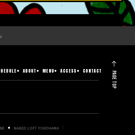
」
CHEDULE
ABOUT
MENU
ACCESS
CONTACT
PAGE TOP
ONE
NAKED LOFT YOKOHAMA