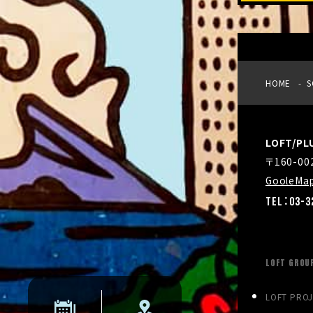
HOME
S
LOFT/P
〒160-0
GooleMa
TEL：03-3
LOFT GROU
LOFT PRO