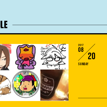
LE
2017
08
20
Sunday