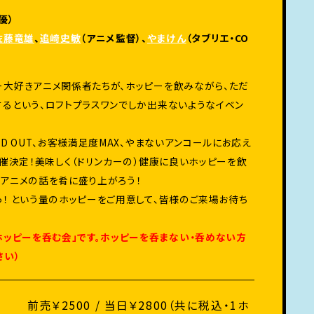
優）
佐藤竜雄
、
追崎史敏
（アニメ監督）、
やまけん
（タブリエ・CO
ー大好きアニメ関係者たちが、ホッピーを飲みながら、ただ
るという、ロフトプラスワンでしか出来ないようなイベン
LD OUT、お客様満足度MAX、やまないアンコールにお応え
開催決定！美味しく（ドリンカーの）健康に良いホッピーを飲
アニメの話を肴に盛り上がろう！
！ という量のホッピーをご用意して、皆様のご来場お待ち
ホッピーを呑む会」です。ホッピーを呑まない・
呑めない方
さい）
前売￥2500 / 当日￥2800（共に税込・1ホ