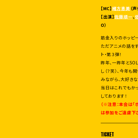
【MC】
緒方恵美
（声
【出演】
佐藤順一
、
O）
筋金入りのホッピ
ただアニメの話をす
ト・第３弾！
昨年、一昨年とSO
し（？笑）、今年も
みながら、大好きな
当日はこれでもかっ
しております！
（※注意：本会は「
は参加をご遠慮下
TICKET