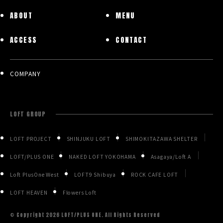
ABOUT
MENU
ACCESS
CONTACT
COMPANY
LOFT GROUP
LOFT PROJECT
SHINJUKU LOFT
SHIMOKITAZAWA SHELTER
LOFT/PLUS ONE
NAKED LOFT YOKOHAMA
Asagaya/Loft A
Loft PlusOne West
LOFT9 Shibuya
ROCK CAFE LOFT
LOFT HEAVEN
Flowers Loft
© Copyright
2026 LOFT/PLUS ONE. All Rights Reserved