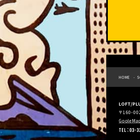
HOME
S
LOFT/P
〒160-0
GooleMa
TEL：03-3