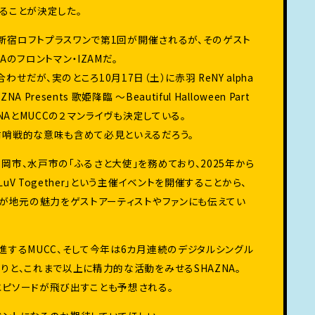
ることが決定した。
)に新宿ロフトプラスワンで第1回が開催されるが、そのゲスト
Aのフロントマン・IZAMだ。
せだが、実のところ10月17日（土）に赤羽 ReNY alpha
 Presents 歌姫降臨 〜Beautiful Halloween Part
ZNAとMUCCの２マンライヴも決定している。
前哨戦的な意味も含めて必見といえるだろう。
岡市、水戸市の「ふるさと大使」を務めており、2025年から
uV Together」という主催イベントを開催することから、
身が地元の魅力をゲストアーティストやファンにも伝えてい
進するMUCC、そして今年は6カ月連続のデジタルシングル
りと、これまで以上に精力的な活動をみせるSHAZNA。
エピソードが飛び出すことも予想される。