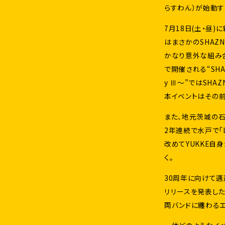
らすわん）が始動す
7月18日(土・昼
はまさかのSHAZN
かなり意外な組み合わ
で開催される“SHAZNA
y Ⅲ〜”ではSHA
本イベントはその
また、地元茨城の石
2年連続で水戸で「L
改めてYUKKE自
く。
30周年に向けて邁
リリースを発表した
両バンドに纏わる