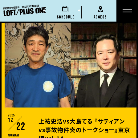
SCHEDULE
ACCESS
2025
12
上祐史浩vs大島てる 『サティアン
22
vs事故物件炎のトークショー』東京
Monday