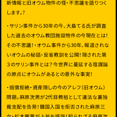
新情報と旧オウム物件の怪・不思議を語りつく
します。?
・サリン事件から30年の今、大島てる氏が調査
した過去のオウム教団施設物件の今現在とは！
その不思議！・オウム事件から30年、報道されな
いオウムの秘話・反省教訓を公開！隠された第
３のサリン事件とは？今世界に蔓延する陰謀論
の原点にオウムがあるとの意外な事実！
・賠償拒絶・資産隠しの今のアレフ（旧オウム）
問題。麻原次男が2代目教祖として違法な裏独
裁支配を告発！韓国入国を拒否された麻原三
女・松本麗華が上祐を提訴！知られざる麻原次