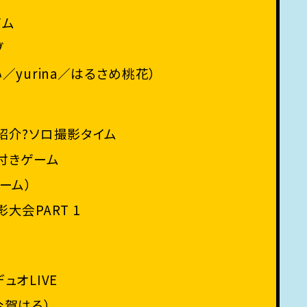
イム
ブ
／yurina／はるさめ桃花）
紹介?ソロ撮影タイム
付きゲーム
ーム）
大会PART 1
ュオLIVE
今賀はる）