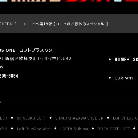
CHEDULE
ローイベ第19弾 【ローっ娘／春休みスペシャル！】
LUS ONE | ロフトプラスワン
021 新宿区歌舞伎町1-14-7林ビルB2
HOME
S
ps
205-6864
COMPANY
P
JECT
SHINJUKU LOFT
SHIMOKITAZAWA SHELTER
LOFT/PLUS 
ft A
Loft PlusOne West
LOFT9 Shibuya
ROCK CAFE LOFT