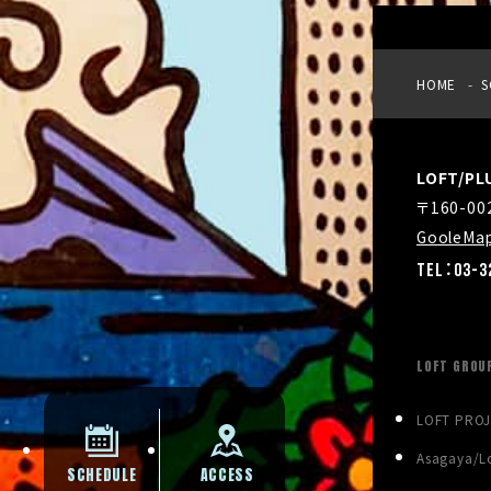
HOME
S
LOFT/P
〒160-0
GooleMa
TEL：03-3
LOFT GROU
LOFT PRO
Asagaya/Lo
SCHEDULE
ACCESS