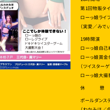
第1回物販タ
ローっ娘ライ
（実愛／みでぃ
19時開演
ローっ娘自己
ローっ娘賞金
（ツイスターゲ
ローっ娘大撮影
休 憩
ポールダンスデ
（わかみほ／