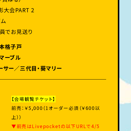
大会PART 2
イム
全員でお見送り
本格子戸
マーブル
ーサー／三代目・葵マリー
【会場観覧チケット】
前売：￥5,000（1オーダー必須（￥600以
上））
▼前売はLivepocketの以下URLで4/5