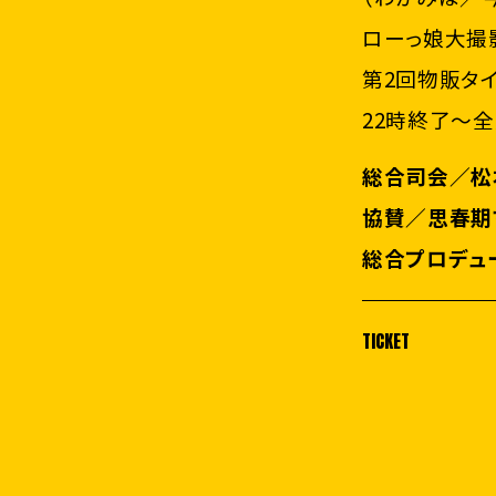
ローっ娘大撮影
第2回物販タ
22時終了～
総合司会／松
協賛／思春期
総合プロデュ
TICKET