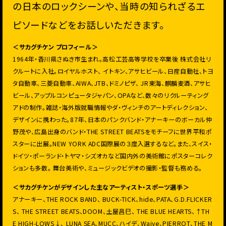
の日本のロックシーンや、当時の知られざるエ
ピソードなどをお話しいただきます。
＜サカグチケン プロフィール＞
1964年・香川県さぬき市生まれ。高松工芸高等学校を卒業後 株式会社リ
クルートに入社。ロイヤルホスト、 イトキン、アサヒビール、日産自動社、トヨ
タ自動車、三菱自動車、AIWA、JTB、ドミノピザ、 JR東海、麒麟麦酒、アサヒ
ビール、アップルコンピュータジャパン、OPAなど、数々のリクルーティング
アドの制作。雑誌・海外版就職情報やダ・ヴィンチのアートディレクション、
デザインに携わった。87年、日本のパンクバンド・アナーキーのボーカル仲
野茂や、広島出身のバンド・THE STREET BEATSをモチーフに世界平和ポ
スターに出展。NEW YORK ADC国際展の３度入選するなど。また、スイス・
ドイツ・ポーランド・トヤマ・シズオカなど国内外の美術館にポスターコレク
ションも多数。 舞台美術や、ミュージックビデオの撮影・監督も務める。
＜サカグチケンがデザインした主なアーティスト・スポーツ選手＞
アナーキー、THE ROCK BAND、 BUCK-TICK、hide、PATA、G.D.FLICKER
S、 THE STREET BEATS、DOOM、土屋昌巳、 THE BLUE HEARTS、↑TH
E HIGH-LOWS↓、 LUNA SEA、MUCC、ハイデ、Waive、PIERROT、THE M