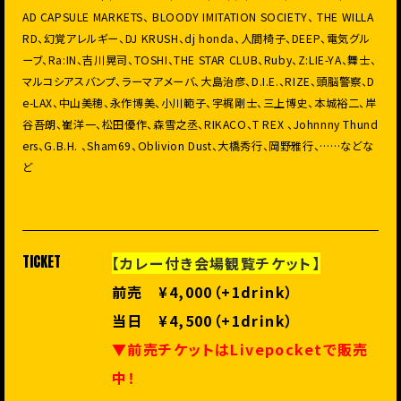
AD CAPSULE MARKETS、 BLOODY IMITATION SOCIETY、 THE WILLA
RD、幻覚アレルギー、DJ KRUSH、dj honda、人間椅子、DEEP、電気グル
ーブ、Ra:IN、吉川晃司、TOSHI、THE STAR CLUB、Ruby、Z:LIE-YA、舞士、
マルコシアスバンプ、ラーマアメーバ、大島治彦、D.I.E.、RIZE、頭脳警察、D
e-LAX、中山美穂、永作博美、小川範子、宇梶剛士、三上博史、本城裕二、岸
谷吾朗、崔洋一、松田優作、森雪之丞、RIKACO、T REX 、Johnnny Thund
ers、G.B.H. 、Sham69、Oblivion Dust、大橋秀行、岡野雅行、……などな
ど
TICKET
【カレー付き会場観覧チケット】
前売 ¥4,000（+1drink）
当日 ¥4,500（+1drink）
▼前売チケットはLivepocketで販売
中！