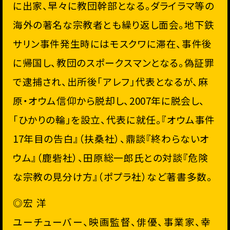
に出家、早々に教団幹部となる。
ダライラマ等の
海外の著名な宗教者とも繰り返し面会。
地下鉄
サリン事件発生時にはモスクワに滞在、事件後
に帰国し、
教団のスポークスマンとなる。偽証罪
で逮捕され、出所後「
アレフ」代表となるが、麻
原・オウム信仰から脱却し、
2007年に脱会し、
「ひかりの輪」を設立、代表に就任。『
オウム事件
17年目の告白』（扶桑社）、鼎談『
終わらないオ
ウム』（鹿砦社）、田原総一郎氏との対談『
危険
な宗教の見分け方』（ポプラ社）など著書多数。
◎宏 洋
ユーチューバー、映画監督、俳優、事業家、
幸