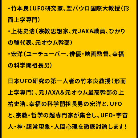
・竹本良（UFO研究家、聖パウロ国際大教授（形
而上学専門）
・上祐史浩（宗教思想家、元JAXA職員、ひかり
の輪代表、
元オウム幹部）
・宏洋（ユーチューバー、俳優・映画監督。幸福
の科学開祖長男）
日本UFO研究の第一人者の竹本良教授（形而
上学専門）、
元JAXA＆元オウム最高幹部の上
祐史浩、
幸福の科学開祖長男の宏洋と、UFO
と、宗教・
哲学の超専門家が集合し、UFO・宇宙
人・神・超常現象・
人間心理を徹底討論します！