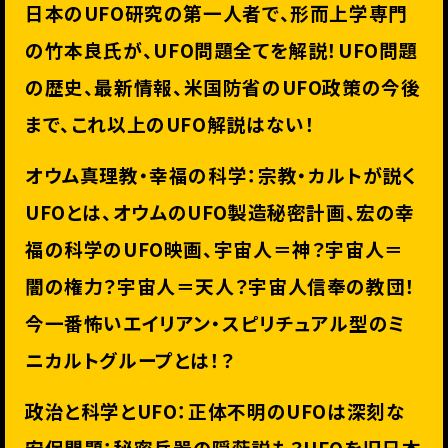
日本のUFO研究の第一人者で、形而上学専門
の竹本良氏が、
UFO問題全てを解説！UFO問題
の歴史、最新情報、
米国防省のUFO政策の今後
まで、これ以上のUFO解説はない！
オウム真理教・幸福の科学：宗教・カルトが説く
UFOとは、
オウムのUFO製造秘密計画、宏の幸
福の科学のUFO映画、
宇宙人＝神？宇宙人＝
闇の権力？宇宙人＝天人？
宇宙人信奉の教団！
今一番怖いエイリアン・
スピリチュアル型のミ
ニカルトグループとは！？
政治と科学とUFO：正体不明のUFOは深刻な
安保問題：
秘密兵器の隠蔽説も？UFOを旧日本