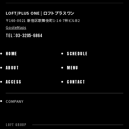
LOFT/PLUS ONE | ロフトプラスワン
〒160-0021 新宿区歌舞伎町1-14-7林ビルB2
GooleMaps
TEL：03-3205-6864
HOME
SCHEDULE
ABOUT
MENU
ACCESS
CONTACT
COMPANY
LOFT GROUP