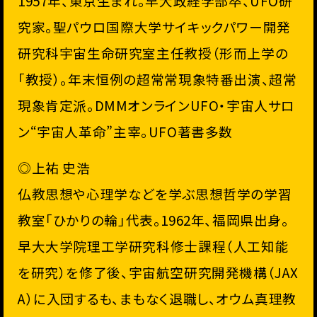
1957年、東京生まれ。早大政経学部卒、UFO研
究家。
聖パウロ国際大学サイキックパワー開発
研究科宇宙生命研究室主任
教授（形而上学の
「教授）。年末恒例の超常常現象特番出演、
超常
現象肯定派。DMMオンラインUFO・宇宙人サロ
ン“
宇宙人革命”主宰。UFO著書多数
◎上祐 史浩
仏教思想や心理学などを学ぶ思想哲学の学習
教室「ひかりの輪」
代表。1962年、福岡県出身。
早大大学院理工学研究科修士課程（人工知能
を研究）を修了後、
宇宙航空研究開発機構（JAX
A）に入団するも、
まもなく退職し、オウム真理教