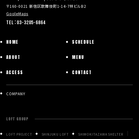
〒160-0021 新宿区歌舞伎町1-14-7林ビルB2
GooleMaps
TEL：03-3205-6864
HOME
SCHEDULE
ABOUT
MENU
ACCESS
CONTACT
COMPANY
LOFT GROUP
LOFT PROJECT
SHINJUKU LOFT
SHIMOKITAZAWA SHELTER