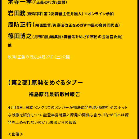
木寺一孝
（『正義の行方』監督）
岩田務
（飯塚事件第２次再審主任弁護人）※オンライン参加
周防正行（
映画監督/再審法改正をめざす市民の会共同代表）
篠田博之
（月刊『創』編集長/再審法をめざす市民の会運営委員）
他
映画『正義の行方』4月27日（土）公開
【第２部】原発をめぐるタブー
――福島原発最新取材報告
４月19日、日本ペンクラブのメンバーが福島原発を現地取材！そのホット
な映像を紹介しつつ、能登半島地震と原発の関係も含め、『なぜ日本は原
発を止められないのか?』著者からの報告
＜出演＞