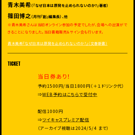
青木美希
（『なぜ日本は原発を止められないのか?』著者）
篠田博之
（月刊『創』編集長）、他
※青木美希さんは当初オンライン参加の予定でしたが、会場への出演がで
きることになりました。当日書籍販売＆サイン会も行います。
青木美希『なぜ日本は原発を止められないのか?』（文春新書）
TICKET
当日券あり！
予約1500円/当日1800円（＋１ドリンク代）
⇒
WEB予約はこちらで受付中
配信1000円
⇒
ツイキャスプレミア配信
（アーカイブ視聴は2024/5/4 まで）