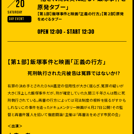
20
原発タブー」
Saturday
【第１部】飯塚事件と映画「正義の行方」【第２部】原発
をめぐるタブー
DAY EVENT
OPEN 12:00 - START 12:30
【第１部】飯塚事件と映画「正義の行方」
――死刑執行された元被告は冤罪ではないか!?
有罪の決め手とされたＤＮA鑑定の信用性が大きく揺らぎ、冤罪の疑いが
大きく浮上した飯塚事件だが、刑が確定していた久間三千年さんは既に死
刑執行されている。再審の行方によっては司法制度の根幹を揺るがすかも
しれないこの事件を追ったドキュメンタリー映画が４月27日公開！その監
督と再審弁護人を招いて徹底闘論！主催は「再審法をめざす市民の会」
＜出演＞