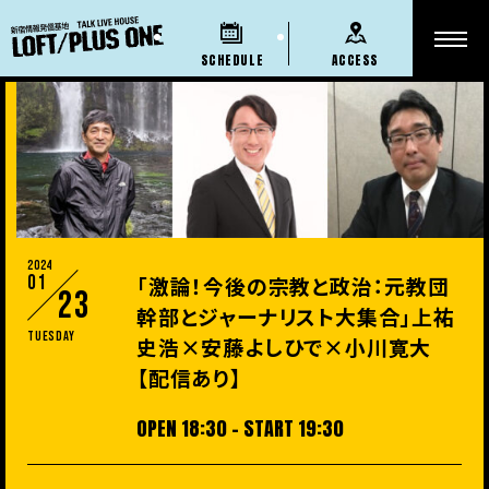
SCHEDULE
ACCESS
2024
01
「激論！今後の宗教と政治：元教団
23
幹部とジャーナリスト大集合」上祐
Tuesday
史浩×安藤よしひで×小川寛大
【配信あり】
OPEN 18:30 - START 19:30