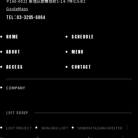
〒160-0021 新宿区歌舞伎町1-14-7林ビルB2
GooleMaps
TEL：03-3205-6864
HOME
SCHEDULE
ABOUT
MENU
ACCESS
CONTACT
COMPANY
LOFT GROUP
LOFT PROJECT
SHINJUKU LOFT
SHIMOKITAZAWA SHELTER