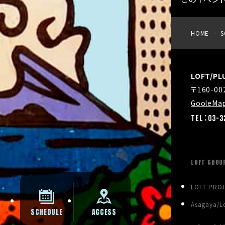
HOME
S
LOFT/P
〒160-0
GooleMa
TEL：03-3
LOFT GROU
LOFT PRO
Asagaya/Lo
SCHEDULE
ACCESS