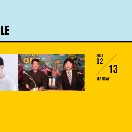
LE
2023
02
13
Monday