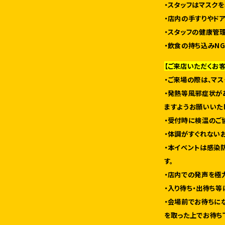
・スタッフはマスクを
・店内の手すりやド
・スタッフの健康管
・飲食の持ち込みN
【ご来店いただくお
・ご来場の際は、マ
・発熱等風邪症状が
ますようお願いいた
・受付時に検温のご
・体調がすぐれない
・本イベントは感染
す。
・店内での発声を極
・入り待ち・出待ち等
・会場前でお待ちに
を取った上でお待ち