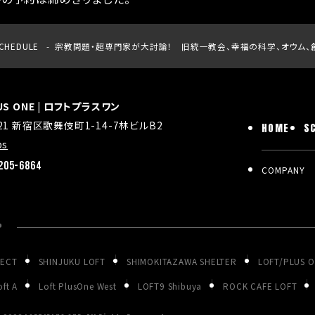
CHEDULE
宗教問題・超専門家が大討論！ 旧統一教会、幸福の科学、オウム、
LUS ONE | ロフトプラスワン
021 新宿区歌舞伎町1-14-7林ビルB2
HOME
S
ps
205-6864
COMPANY
P
JECT
SHINJUKU LOFT
SHIMOKITAZAWA SHELTER
LOFT/PLUS 
ft A
Loft PlusOne West
LOFT9 Shibuya
ROCK CAFE LOFT