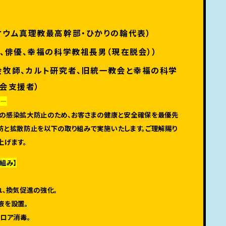
オウム真理教最高幹部・ひかりの輪代表）
、俳優、幸福の科学教祖長男（現在脱会））
会牧師、カルト研究者、旧統一教会と幸福の科学
会支援者）
へ—
の感染拡大防止のため、お客さまの健康と安全確保を最優先
防と拡散防止を以下の取り組みで実施いたします。ご理解賜り
上げます。
組み】
れ、換気促進の強化。
液を設置。
ロア消毒。