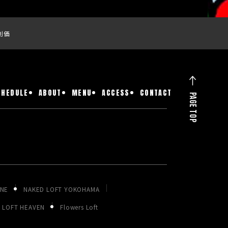
創価
CHEDULE
ABOUT
MENU
ACCESS
CONTACT
PAGE TOP
ONE
NAKED LOFT YOKOHAMA
LOFT HEAVEN
Flowers Loft