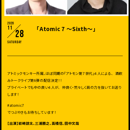
2020
11
「Atomic 7 ～Sixth～」
28
Saturday
アトミックモンキー所属、ほぼ同期の『アトモン第７世代』４人による、 酒飲
みトークライブ第6弾の配信決定！！
プライベートでも中の良い４人が、 仲良く・荒々しく肩の力を抜いてお送り
します！
#atomic7
でつぶやきもお待ちしています！
【出演】岩崎諒太、三浦勝之、高橋信、田中文哉