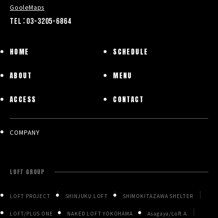
GooleMaps
TEL：03-3205-6864
HOME
SCHEDULE
ABOUT
MENU
ACCESS
CONTACT
COMPANY
LOFT GROUP
LOFT PROJECT
SHINJUKU LOFT
SHIMOKITAZAWA SHELTER
LOFT/PLUS ONE
NAKED LOFT YOKOHAMA
Asagaya/Loft A