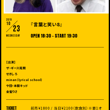
2019
10
『言葉と笑い8』
23
OPEN 18:30 - START 19:30
Wednesday
【出演】
ザ・ギース尾関
せきしろ
minan（lyrical school）
や団・本間キッド
金髪りさ
TICKET
前売¥1800 / 当日¥2100（飲食別）※要1オ