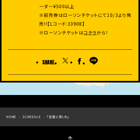
ーダー¥500以上
※前売券はローソンチケットにて10/3より発
売!!【Lコード:33908】
※ローソンチケットは
コチラ
から！
SHARE
HOME
SCHEDULE
『言葉と笑い8』