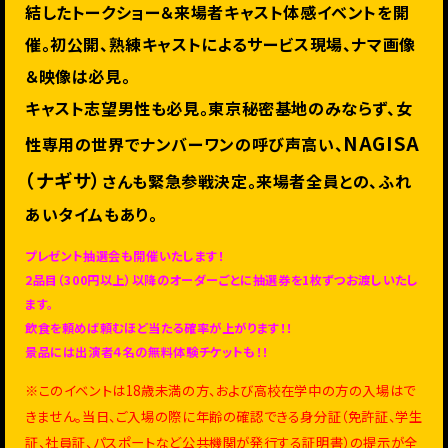
結したトークショー＆来場者キャスト体感イベントを開
催。初公開、熟練キャストによるサービス現場、ナマ画像
＆映像は必見。
キャスト志望男性も必見。東京秘密基地のみならず、女
NAGISA
性専用の世界でナンバーワンの呼び声高い、
（ナギサ）
さん
も緊急参戦決定。来場者全員との、ふれ
あいタイムもあり。
プレゼント抽選会も開催いたします！
2品目（300円以上）以降のオーダーごとに抽選券を1枚ずつお渡しいたし
ます。
飲食を頼めば頼むほど当たる確率が上がります！！
景品には出演者４名の無料体験チケットも！！
※このイベントは18歳未満の方、および高校在学中の方の入場はで
きません。当日、ご入場の際に年齢の確認できる身分証（免許証、学生
証、社員証、パスポートなど公共機関が発行する証明書）の提示が全