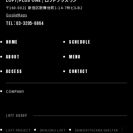
LOFT/PLUS ONE | ロフトプラスワン
〒160-0021 新宿区歌舞伎町1-14-7林ビルB2
GooleMaps
TEL：03-3205-6864
HOME
SCHEDULE
ABOUT
MENU
ACCESS
CONTACT
COMPANY
LOFT GROUP
LOFT PROJECT
SHINJUKU LOFT
SHIMOKITAZAWA SHELTER