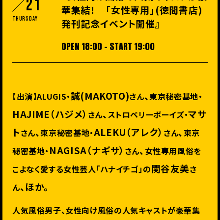
21
華集結！ 「女性専用」(徳間書店)
Thursday
発刊記念イベント開催』
OPEN 18:00 - START 19:00
誠
(MAKOTO)
、
【出演】
ALUGIS
・
さん
東京秘密基地・
HAJIME
（ハジメ）
、
マサ
さん
ストロベリーボーイズ・
ト
、
ALEKU
（アレク）
、
さん
東京秘密基地・
さん
東京
NAGISA
（ナギサ）
、
秘密基地・
さん
女性専用風俗を
関谷友美
こよなく愛する女性芸人「ハナイチゴ」の
さ
、ほか。
ん
人気風俗男子、女性向け風俗の人気キャストが豪華集