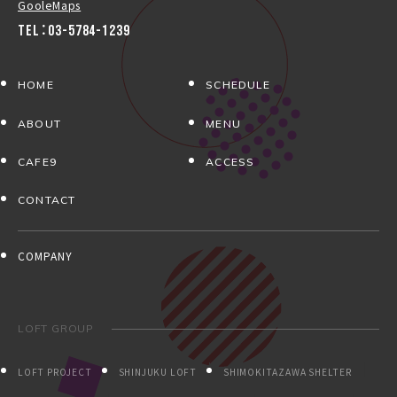
GooleMaps
TEL：03-5784-1239
HOME
SCHEDULE
ABOUT
MENU
CAFE9
ACCESS
CONTACT
COMPANY
LOFT GROUP
LOFT PROJECT
SHINJUKU LOFT
SHIMOKITAZAWA SHELTER