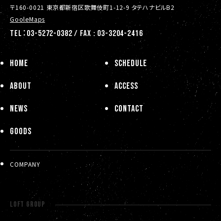
〒160-0021 東京都新宿区歌舞伎町1-12-9 タテハナビルB2
GooleMaps
TEL：03-5272-0382 / FAX : 03-3204-2416
HOME
SCHEDULE
ABOUT
ACCESS
NEWS
CONTACT
GOODS
COMPANY
LOFT GROUP