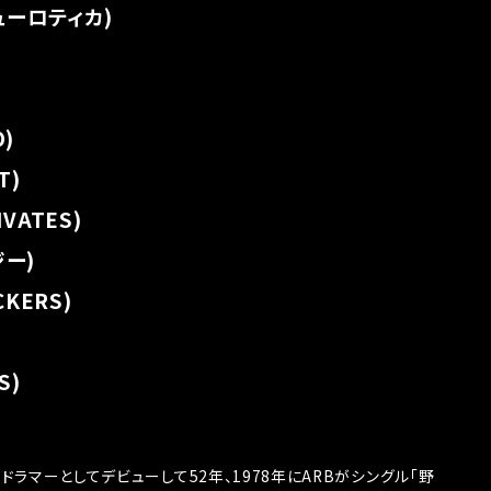
ューロティカ)
)
T)
VATES)
ジー)
CKERS)
S)
のドラマーとしてデビューして52年、1978年にARBがシングル「野