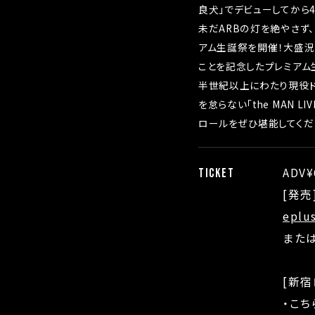
良犬」でデビューしてから4
未だARBの灯を絶やさず、
アム生誕祭を開催！大盛況
ことを記念したプレミアム
半世紀以上にわたり現役ド
を怠らない「the MAN L
ロールをぜひ堪能してくだ
ADV¥
TICKET
[発売
eplu
または
[新
・こち