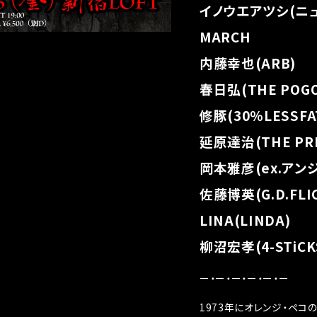
イノウエアツシ(ニ
MARCH
内藤幸也(ARB)
春日弘(THE POGO
修豚(30％LESSFA
延原達治(THE PRI
岡本雅彦(ex.アン
佐藤博英(G.D.FLI
LINA(LINDA)
柳沼宏孝(4-STiCK
ー・ー・ー・ー・ー・ー
1973年にオレンジ・ペコ