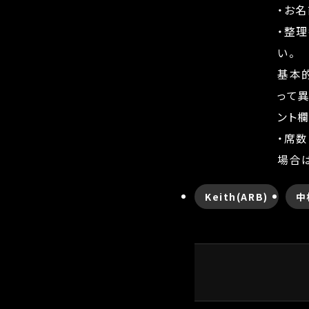
・お
・整
い。
基本
って
ント
・席
場合は
Keith(ARB)
中