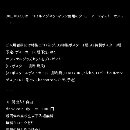
ーー
30日のACBは コイルマグネットマシン使用のタトゥーアーティスト オンリ
ー‼︎
ーー
ご来場者様には特製エコバッグ、B2特製ポスター1種、A3特製ポスター8種
予定、ポストカード8種予定、etc..
オリジナルグッズセットをプレゼント！
(B2ポスター 彫和舜氏)
(A3ポスター&ポストカード 彫和舜、HIROYUKI、nikko、ロバートヘルナン
デス、KENT、彫ぺこ、kentattoo、弁天、予定)
ーー
3日間出入り自由
drink coin 3枚 ＝ 1000円
親同伴の高校生以下入場無料
無料クローク有り
酒類の持ち込み禁止！