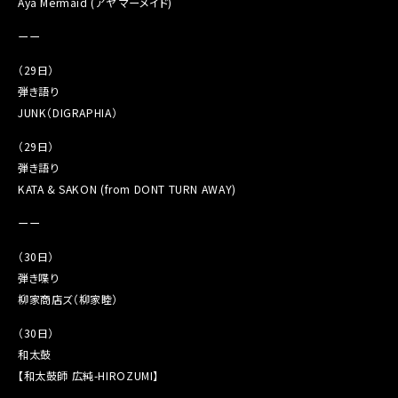
Aya Mermaid (アヤ マーメイド)
ーー
（29日）
弾き語り
JUNK（DIGRAPHIA）
（29日）
弾き語り
KATA & SAKON (from DONT TURN AWAY)
ーー
（30日）
弾き喋り
柳家商店ズ（柳家睦）
（30日）
和太鼓
【和太鼓師 広純-HIROZUMI】