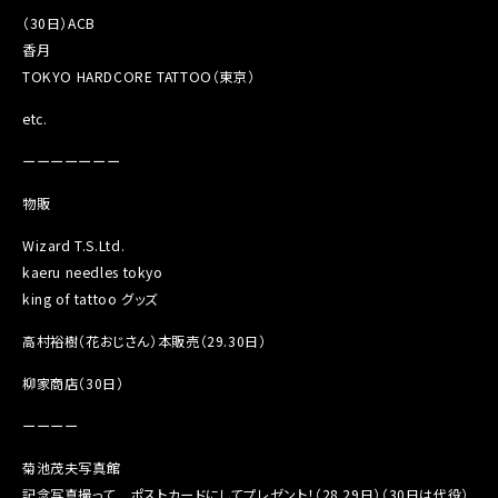
（30日）ACB
香月
TOKYO HARDCORE TATTOO（東京）
etc.
ーーーーーーー
物販
Wizard T.S.Ltd.
kaeru needles tokyo
king of tattoo グッズ
高村裕樹（花おじさん）本販売（29.30日）
柳家商店（30日）
ーーーー
菊池茂夫写真館
記念写真撮って ポストカードにしてプレゼント！（28.29日）（30日は代役）