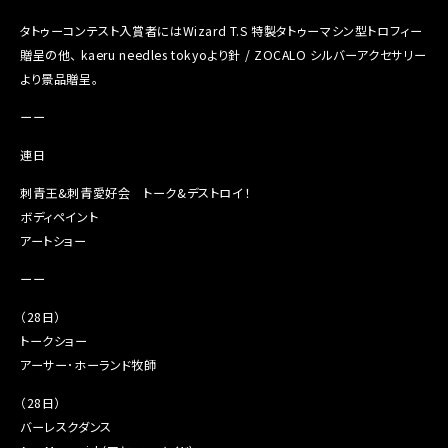
タトゥーコンテスト入賞者にはWizard T.S 特製タトゥーマシン型トロフィー
贈呈の他、 kaeru needles tokyoより針 / ZOCALO シルバーアクセサリー
より景品贈呈。
ーー
連日
刺青王&刺青愛好会 トーク&デストロイ！
ボディペイント
アートショー
ーー
（28日）
トークショー
アーサー･ホーランド牧師
（28日）
バーレスクダンス