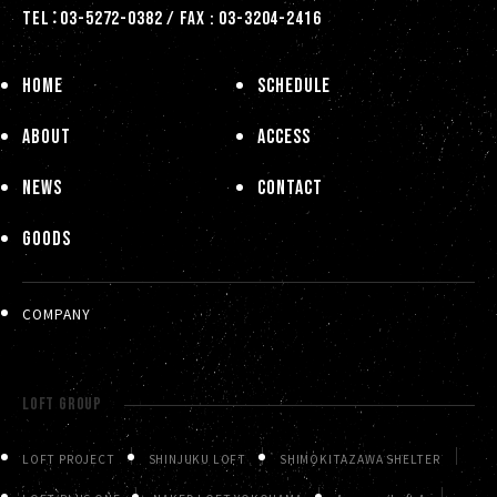
TEL：03-5272-0382 / FAX : 03-3204-2416
HOME
SCHEDULE
ABOUT
ACCESS
NEWS
CONTACT
GOODS
COMPANY
LOFT GROUP
LOFT PROJECT
SHINJUKU LOFT
SHIMOKITAZAWA SHELTER