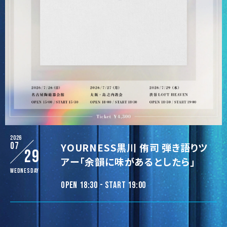
2026
07
YOURNESS黒川 侑司 弾き語りツ
29
アー「余韻に味があるとしたら」
Wednesday
OPEN 18:30 - START 19:00