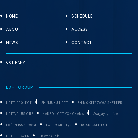
HOME
SCHEDULE
ABOUT
ACCESS
NEWS
CONTACT
COMPANY
LOFT GROUP
LOFT PROJECT
SHINJUKU LOFT
SHIMOKITAZAWA SHELTER
LOFT/PLUS ONE
NAKED LOFT YOKOHAMA
Asagaya/Loft A
Loft PlusOne West
LOFT9 Shibuya
ROCK CAFE LOFT
LOFT HEAVEN
Flowers Loft