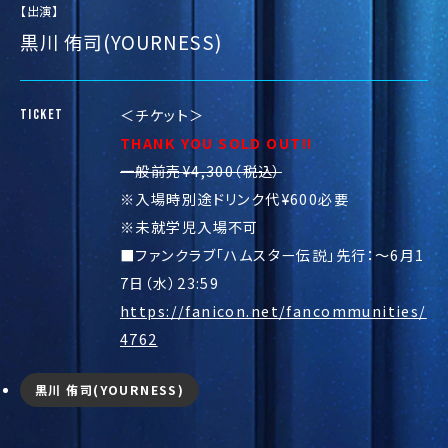
【出演】
黒川 侑司(YOURNESS)
＜チケット＞
TICKET
THANK YOU SOLD OUT!!
一般前売¥4,300（税込）
※入場時別途ドリンク代¥600必要
※未就学児入場不可
■ファンクラブ「ハムスター伝説」先行：～6月1
7日（水）23:59
https://fanicon.net/fancommunities/
4762
黒川 侑司(YOURNESS)