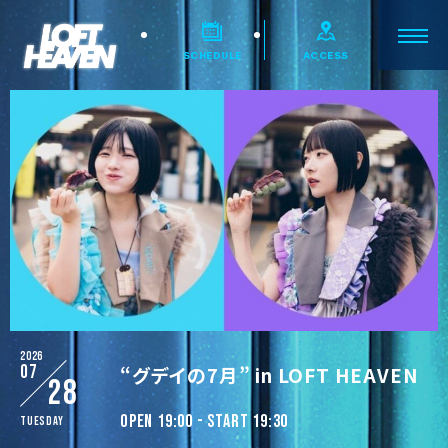
SCHEDULE
ACCESS
2026
07
“グデイの7月” in LOFT HEAVEN
28
OPEN 19:00 - START 19:30
Tuesday