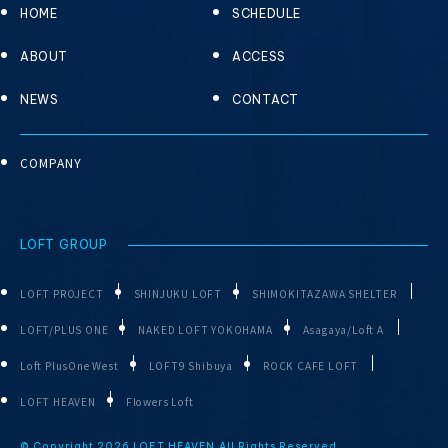
HOME
SCHEDULE
ABOUT
ACCESS
NEWS
CONTACT
COMPANY
LOFT GROUP
LOFT PROJECT
SHINJUKU LOFT
SHIMOKITAZAWA SHELTER
LOFT/PLUS ONE
NAKED LOFT YOKOHAMA
Asagaya/Loft A
Loft PlusOne West
LOFT9 Shibuya
ROCK CAFE LOFT
LOFT HEAVEN
Flowers Loft
© Copyright
2026 LOFT HEAVEN.All Rights Reserved