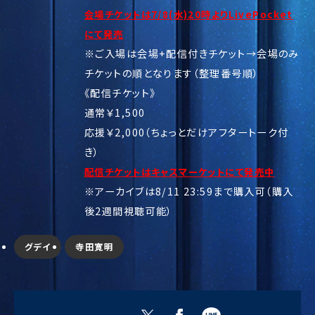
会場チケットは7/8(水)20時よりLivePocket
にて発売
※ご入場は会場+配信付きチケット→会場のみ
チケットの順となります（整理番号順）
《配信チケット》
通常￥1,500
応援￥2,000（ちょっとだけアフタートーク付
き）
配信チケットはキャスマーケットにて発売中
※アーカイブは8/11 23:59まで購入可（購入
後2週間視聴可能）
グデイ
寺田寛明