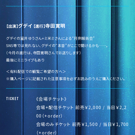
グデイ
寺田寛明
【出演】
【進行】
グデイの室井ゆうさん+ミ米ミさんによる“月例報告会”
SNS等では見れない、グデイの“本音”がここで聞けるかも……。
（今月の進行は、寺田寛明さんでお送りします）
最後にミニライブもあり
＜有料配信での観覧ご希望の方へ＞
※購入ページに記載された注意事項を必ずお読みのうえご購入ください。
《会場チケット》
TICKET
会場+配信チケット 前売￥2,000 / 当日￥2,2
00（+order）
会場のみチケット 前売￥1,500 / 当日￥1,700
（+order）