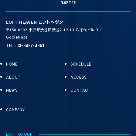
PAGE TOP
LOFT HEAVEN ロフトヘヴン
〒150-0002 東京都渋谷区渋谷2-12-13 八千代ビル B1F
GooleMaps
TEL：03-6427-4651
HOME
SCHEDULE
ABOUT
ACCESS
NEWS
CONTACT
COMPANY
LOFT GROUP