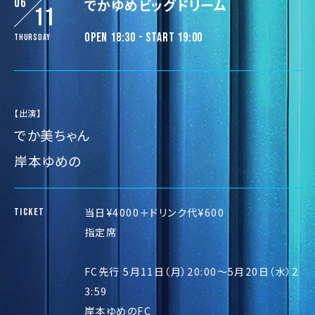
06
でかゆめビッグドリーム
11
OPEN 18:30 - START 19:00
Thursday
【出演】
でか美ちゃん
岸本ゆめの
当日¥4000＋ドリンク代¥600
TICKET
指定席
FC先行 5月11日（月）20:00〜5月20日（水）2
3:59
岸本ゆめのFC