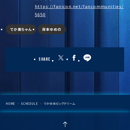
https://fanicon.net/fancommunities/
5650
でか美ちゃん
岸本ゆめの
Share
HOME
SCHEDULE
でかゆめビッグドリーム