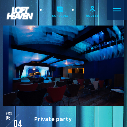
SCHEDULE
ACCESS
2026
06
Private party
04