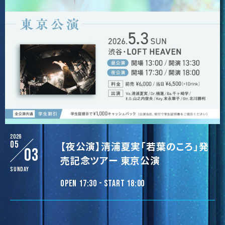
2026
05
【夜公演】清浦夏実「若葉のころ」発
03
売記念ツアー 東京公演
Sunday
OPEN 17:30 - START 18:00