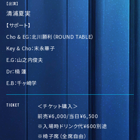
【出演】
清浦夏実
【サポート】
Cho & EG：北川勝利（ROUND TABLE）
Key & Cho：末永華⼦
E.G：⼭之内俊夫
Dr：楠 蓮
E.B：千ヶ崎学
＜チケット購入＞
TICKET
前売¥6,000/当日¥6,500
※入場時ドリンク代¥600別途
※椅子席（全席自由）