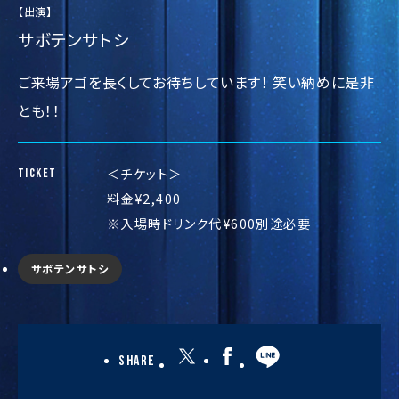
【出演】
サボテンサトシ
ご来場アゴを長くしてお待ちしています！ 笑い納めに是非
とも！！
＜チケット＞
TICKET
料金¥2,400
※入場時ドリンク代¥600別途必要
サボテンサトシ
Share