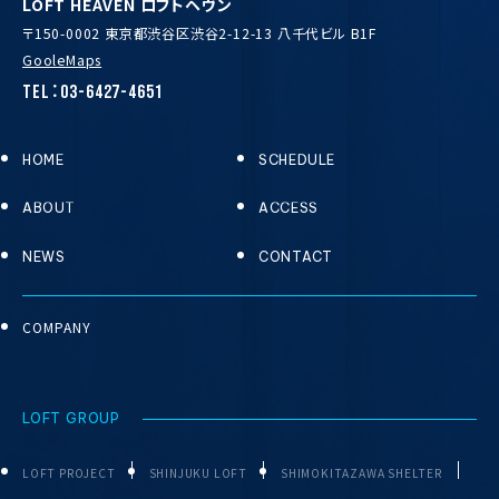
LOFT HEAVEN ロフトヘヴン
〒150-0002 東京都渋谷区渋谷2-12-13 八千代ビル B1F
GooleMaps
TEL：03-6427-4651
HOME
SCHEDULE
ABOUT
ACCESS
NEWS
CONTACT
COMPANY
LOFT GROUP
LOFT PROJECT
SHINJUKU LOFT
SHIMOKITAZAWA SHELTER