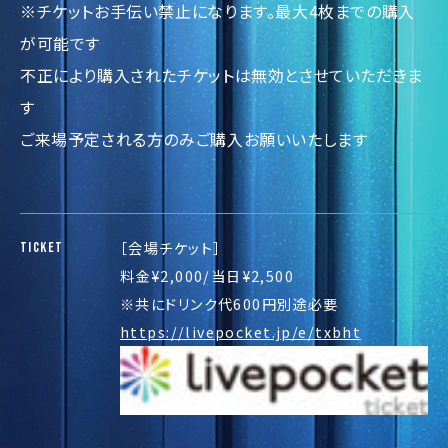
※チケットお手伝い禁止になります。最大4枚までの購入
が可能です
不正により購入されたチケットは無効とさせていただきま
す
ご来場予定される方のみご購入お願いいたします
［会場チケット］
TICKET
料金¥2,000/当日¥2,500
※共にドリンク代600円別途必要
https://livepocket.jp/e/txbht