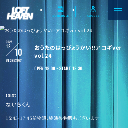
SCHEDULE
ACCESS
2025
12
おうたのはっぴょうかい!!アコギver
10
vol.24
Wednesday
OPEN 18:00 - START 18:30
【出演】
ないちくん
15:45-17:45前物販、終演後物販もございます