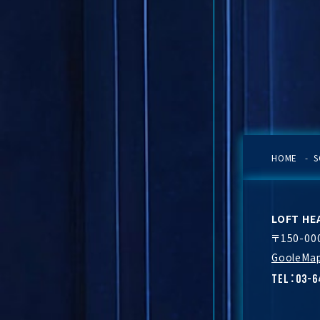
HOME
S
LOFT H
〒150-0
GooleMa
TEL：03-6