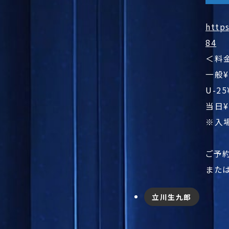
http
84
＜料
一般¥
U-25
当日¥
※入
ご予
または
立川生九郎