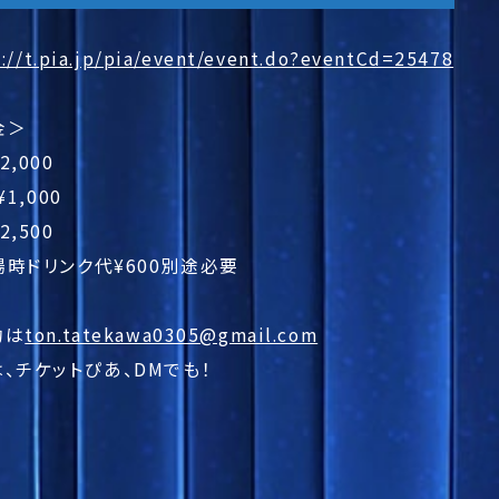
s://t.pia.jp/pia/event/event.do?eventCd=25478
金＞
2,000
¥1,000
2,500
場時ドリンク代¥600別途必要
約は
ton.tatekawa0305@gmail.com
、チケットぴあ、DMでも！