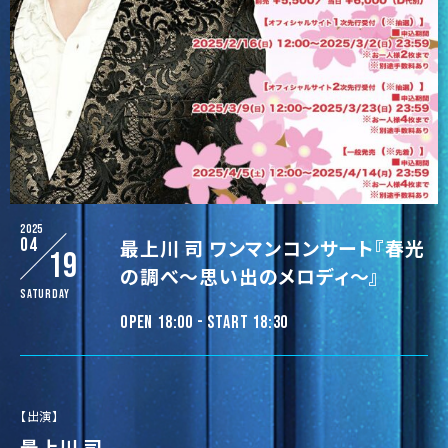
2025
04
最上川 司 ワンマンコンサート『春光
19
の調べ〜思い出のメロディ〜』
Saturday
OPEN 18:00 - START 18:30
【出演】
最上川 司