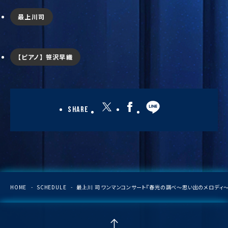
最上川司
【ピアノ】 笹沢早織
Share
HOME
SCHEDULE
最上川 司 ワンマンコンサート『春光の調べ〜思い出のメロディ〜