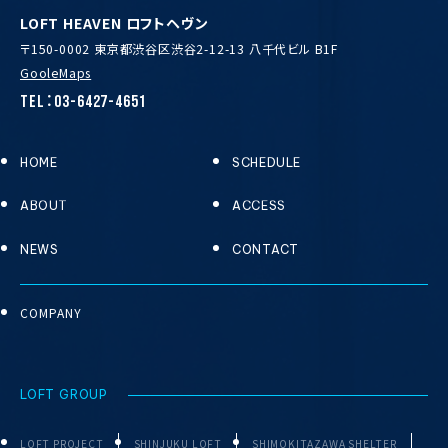
LOFT HEAVEN ロフトヘヴン
〒150-0002 東京都渋谷区渋谷2-12-13 八千代ビル B1F
GooleMaps
TEL：03-6427-4651
HOME
SCHEDULE
ABOUT
ACCESS
NEWS
CONTACT
COMPANY
LOFT GROUP
LOFT PROJECT
SHINJUKU LOFT
SHIMOKITAZAWA SHELTER