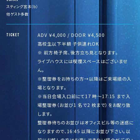
スティング宮本（b）
他ゲスト多数
ADV ￥4,000 / DOOR ￥4,500
TICKET
高校生以下半額 子供連れOK
※ 前方椅子席、後方立ち見となります。
ライブハウスには喫煙スペースはございませ
ん。
※整理券をお持ちの方→以降はご来場順の入
場となります。
※当日会場入口前にて17 時〜17:15 まで入
場整理券（お並び1 名で2 枚まで）をお配り致
します。
整理券待ちのお並びはオフィスビル等の迷惑に
なりますので、16:45 以降にお並び下さい。以