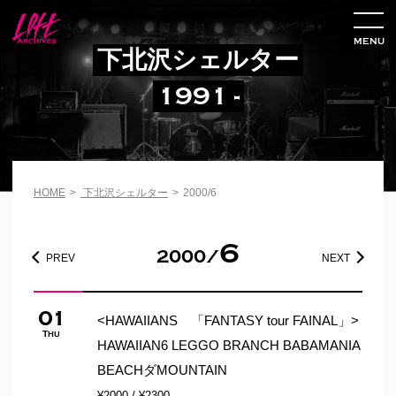
MENU
下北沢シェルター
1991 -
HOME
>
下北沢シェルター
>
2000/6
6
2000/
PREV
NEXT
01
<HAWAIIANS 「FANTASY tour FAINAL」>
Thu
HAWAIIAN6 LEGGO BRANCH BABAMANIA
BEACHダMOUNTAIN
¥2000 / ¥2300