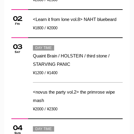
02
<Learn it from lone vol.8> NAHT bluebeard
Fri
¥1800 / ¥2000
03
DAY TIME
Sat
Quaint Brain / HOLSTEIN / third stone /
STARVING PANIC
¥1200 / ¥1400
<novus the party vol.2> the primrose wipe
mash
¥2000 / ¥2300
04
DAY TIME
Sun