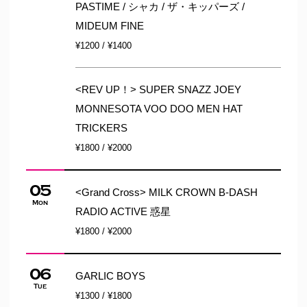
PASTIME / シャカ / ザ・キッパーズ /
MIDEUM FINE
¥1200 / ¥1400
<REV UP！> SUPER SNAZZ JOEY
MONNESOTA VOO DOO MEN HAT
TRICKERS
¥1800 / ¥2000
05
<Grand Cross> MILK CROWN B-DASH
Mon
RADIO ACTIVE 惑星
¥1800 / ¥2000
06
GARLIC BOYS
Tue
¥1300 / ¥1800