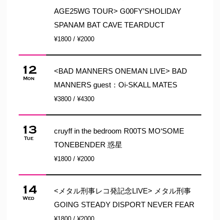
AGE25WG TOUR> G00FY’SHOLIDAY
SPANAM BAT CAVE TEARDUCT
¥1800 / ¥2000
12
<BAD MANNERS ONEMAN LIVE> BAD
Mon
MANNERS guest：Oi-SKALL MATES
¥3800 / ¥4300
13
cruyff in the bedroom R00TS MO‘SOME
Tue
TONEBENDER 惑星
¥1800 / ¥2000
14
<メタル刑事レコ発記念LIVE> メタル刑事
Wed
GOING STEADY DISPORT NEVER FEAR
¥1800 / ¥2000