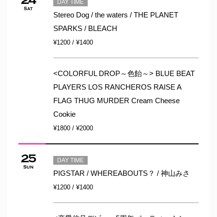
24
DAY TIME
Sat
Stereo Dog / the waters / THE PLANET
SPARKS / BLEACH
¥1200 / ¥1400
<COLORFUL DROP～色飴～> BLUE BEAT
PLAYERS LOS RANCHEROS RAISE A
FLAG THUG MURDER Cream Cheese
Cookie
¥1800 / ¥2000
25
DAY TIME
Sun
PIGSTAR / WHEREABOUTS？ / 神山みさ
¥1200 / ¥1400