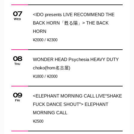
07
<IDO presents LIVE RECOMMEND THE
Wed
BACK HORN「甦る陽」> THE BACK
HORN
¥2000 / ¥2300
08
WONDER HEAD Psychesia HEAVY DUTY
Thu
choko(from名古屋)
¥1800 / ¥2000
09
<ELEPHANT MORNING CALL LIVE“SHAKE
Fri
FUCK DANCE SHOUT”> ELEPHANT
MORNING CALL
¥2500