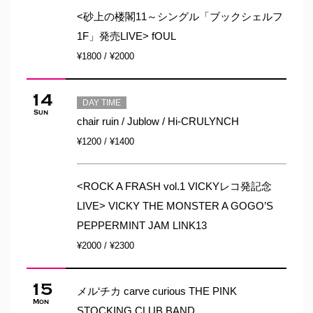
<砂上の楼閣11～シングル「ブックシェルフ
1F」発売LIVE> fOUL
¥1800 / ¥2000
14
DAY TIME
Sun
chair ruin / Jublow / Hi-CRULYNCH
¥1200 / ¥1400
<ROCK A FRASH vol.1 VICKYレコ発記念
LIVE> VICKY THE MONSTER A GOGO’S
PEPPERMINT JAM LINK13
¥2000 / ¥2300
15
メル‘チカ carve curious THE PINK
Mon
STOCKING CLUB BAND