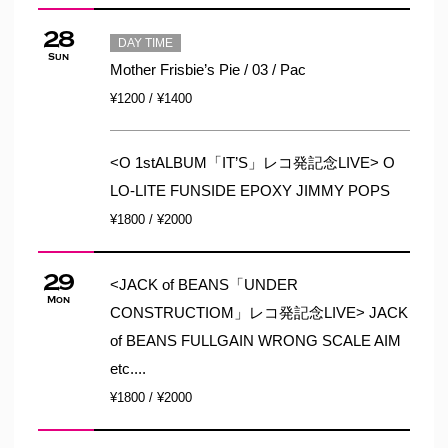
28
DAY TIME
Sun
Mother Frisbie’s Pie / 03 / Pac
¥1200 / ¥1400
<O 1stALBUM「IT’S」レコ発記念LIVE> O
LO-LITE FUNSIDE EPOXY JIMMY POPS
¥1800 / ¥2000
29
<JACK of BEANS「UNDER
Mon
CONSTRUCTIOM」レコ発記念LIVE> JACK
of BEANS FULLGAIN WRONG SCALE AIM
etc....
¥1800 / ¥2000