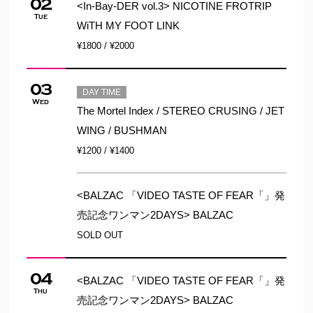
02
<In-Bay-DER vol.3> NICOTINE FROTRIP
Tue
WiTH MY FOOT LINK
¥1800 / ¥2000
03
DAY TIME
Wed
The Mortel Index / STEREO CRUSING / JET
WING / BUSHMAN
¥1200 / ¥1400
<BALZAC 「VIDEO TASTE OF FEAR「」発
売記念ワンマン2DAYS> BALZAC
SOLD OUT
04
<BALZAC 「VIDEO TASTE OF FEAR「」発
Thu
売記念ワンマン2DAYS> BALZAC