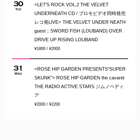
30
<LET’S ROCK VOL.2 THE VELVET
Tue
UNDERNEATH CD / プロモビデオ同時発売
レコ発LIVE> THE VELVET UNDER NEATH
guest；SWORD FISH (LOUBAND) OVER
DRIVE UP RISING LOUBAND
¥1800 / ¥2000
31
<ROSE HIP GARDEN PRESENTS“SUPER
Wed
SKUNK”> ROSE HIP GARDEN the cavaret
THE RADIO ACTIVE STARS ジムノペディ
ア
¥2000 / ¥2200