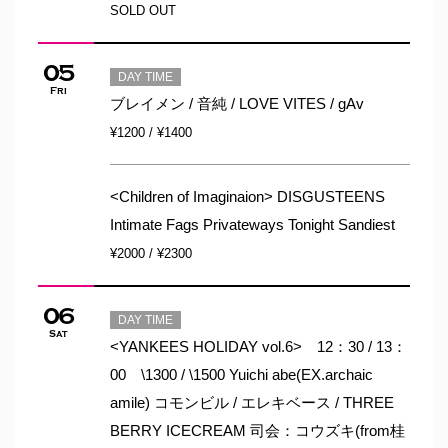
SOLD OUT
05
DAY TIME
Fri
ブレイメン / 音純 / LOVE VITES / gAv
¥1200 / ¥1400
<Children of Imaginaion> DISGUSTEENS
Intimate Fags Privateways Tonight Sandiest
¥2000 / ¥2300
06
DAY TIME
Sat
<YANKEES HOLIDAY vol.6> 12：30 / 13：
00 \1300 / \1500 Yuichi abe(EX.archaic
amile) コモンビル / エレキベース / THREE
BERRY ICECREAM 司会：コウズキ(from桂