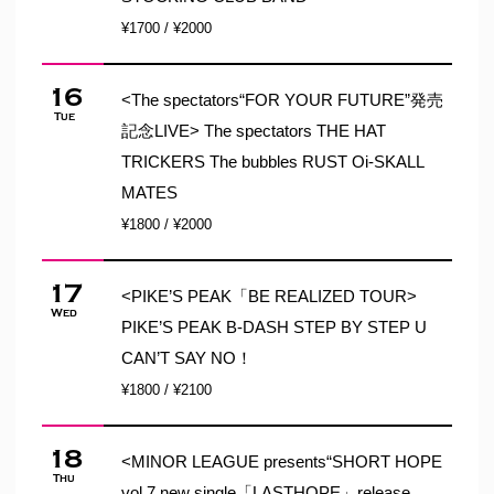
¥1700 / ¥2000
16
<The spectators“FOR YOUR FUTURE”発売
Tue
記念LIVE> The spectators THE HAT
TRICKERS The bubbles RUST Oi-SKALL
MATES
¥1800 / ¥2000
17
<PIKE’S PEAK「BE REALIZED TOUR>
Wed
PIKE’S PEAK B-DASH STEP BY STEP U
CAN’T SAY NO！
¥1800 / ¥2100
18
<MINOR LEAGUE presents“SHORT HOPE
Thu
vol.7 new single「LASTHOPE」release