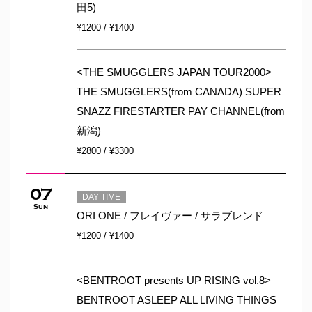
田5)
¥1200 / ¥1400
<THE SMUGGLERS JAPAN TOUR2000>
THE SMUGGLERS(from CANADA) SUPER
SNAZZ FIRESTARTER PAY CHANNEL(from
新潟)
¥2800 / ¥3300
07
DAY TIME
Sun
ORI ONE / フレイヴァー / サラブレンド
¥1200 / ¥1400
<BENTROOT presents UP RISING vol.8>
BENTROOT ASLEEP ALL LIVING THINGS