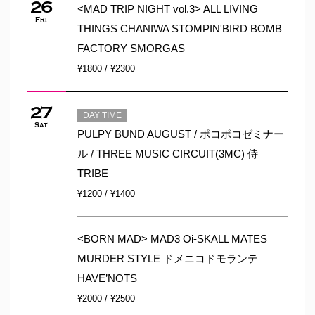
26
<MAD TRIP NIGHT vol.3> ALL LIVING
Fri
THINGS CHANIWA STOMPIN'BIRD BOMB
FACTORY SMORGAS
¥1800 / ¥2300
27
DAY TIME
Sat
PULPY BUND AUGUST / ポコポコゼミナー
ル / THREE MUSIC CIRCUIT(3MC) 侍
TRIBE
¥1200 / ¥1400
<BORN MAD> MAD3 Oi-SKALL MATES
MURDER STYLE ドメニコドモランテ
HAVE’NOTS
¥2000 / ¥2500