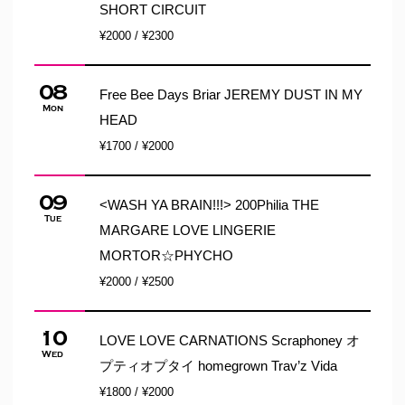
SHORT CIRCUIT
¥2000 / ¥2300
08
Free Bee Days Briar JEREMY DUST IN MY
Mon
HEAD
¥1700 / ¥2000
09
<WASH YA BRAIN!!!> 200Philia THE
Tue
MARGARE LOVE LINGERIE
MORTOR☆PHYCHO
¥2000 / ¥2500
10
LOVE LOVE CARNATIONS Scraphoney オ
Wed
プティオプタイ homegrown Trav’z Vida
¥1800 / ¥2000