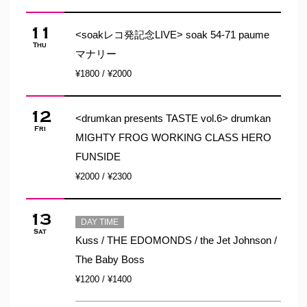
11
<soakレコ発記念LIVE> soak 54-71 paume
Thu
マナリー
¥1800 / ¥2000
12
<drumkan presents TASTE vol.6> drumkan
Fri
MIGHTY FROG WORKING CLASS HERO
FUNSIDE
¥2000 / ¥2300
13
DAY TIME
Sat
Kuss / THE EDOMONDS / the Jet Johnson /
The Baby Boss
¥1200 / ¥1400