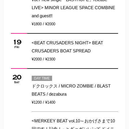
LIVE> MINOR LEAGUE SPACE COMBINE
and guest!!
¥1800 / ¥2000
19
<BEAT CRUSADERS NIGHT> BEAT
Fri
CRUSADERS BOAT SPREAD
¥2000 / ¥2300
20
DAY TIME
Sat
ドクロックス / MICRO ZOMBIE / BLAST
BEATS / dezabura
¥1200 / ¥1400
<MERKEEY BEAT vol.10～おかげさまで10
回です！記念！～> ギョガンレンズ ドメニ