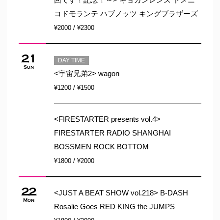
コドモランテ ハブノッツ キングブラザーズ
¥2000 / ¥2300
21
DAY TIME
Sun
<宇宙兄弟2> wagon
¥1200 / ¥1500
<FIRESTARTER presents vol.4>
FIRESTARTER RADIO SHANGHAI
BOSSMEN ROCK BOTTOM
¥1800 / ¥2000
22
<JUST A BEAT SHOW vol.218> B-DASH
Mon
Rosalie Goes RED KING the JUMPS