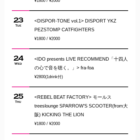
¥1800 / ¥2000
23
<DISPOR-TONE vol.1> DISPORT YKZ
Tue
PEZSTOMP CATFIGHTERS
¥1800 / ¥2000
24
<IDO presents LIVE RECOMMEND「十四人
Wed
の心で音を聴く。」> fra-foa
¥2800(1drink付)
25
<REBEL BEAT FACTORY> モールス
Thu
treeslounge SPARROW’S SCOOTER(from大
阪) KICKING THE LION
¥1800 / ¥2000