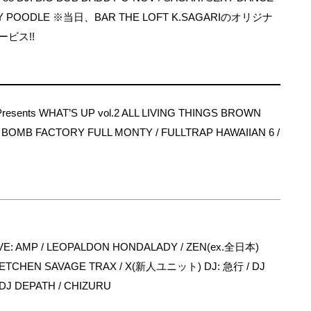
TY POODLE ※当日、BAR THE LOFT K.SAGARIのオリジナ
ビス!!
sents WHAT’S UP vol.2 ALL LIVING THINGS BROWN
BOMB FACTORY FULL MONTY / FULLTRAP HAWAIIAN 6 /
: AMP / LEOPALDON HONDALADY / ZEN(ex.全日本)
 KETCHEN SAVAGE TRAX / X(新人ユニット) DJ: 急行 / DJ
DJ DEPATH / CHIZURU