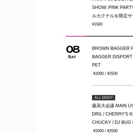
SHOW: PINK PAR
ルカクテルを限定サー
¥1500
08
BROWN BAGGER Pre
BAGGER DISPORT 
Sat
PET
¥2000 / ¥2500
ALL NIGHT
最高大会議 MAIN LIVE
DRIL / CHERRY’S
CHUCKY / DJ BUG 
¥2000 / ¥2500