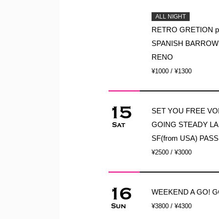
ALL NIGHT
RETRO GRETION p
SPANISH BARROWIN
RENO
¥1000 / ¥1300
15
SET YOU FREE VO
GOING STEADY L
Sat
SF(from USA) PAS
¥2500 / ¥3000
16
WEEKEND A GO! G
Sun
¥3800 / ¥4300