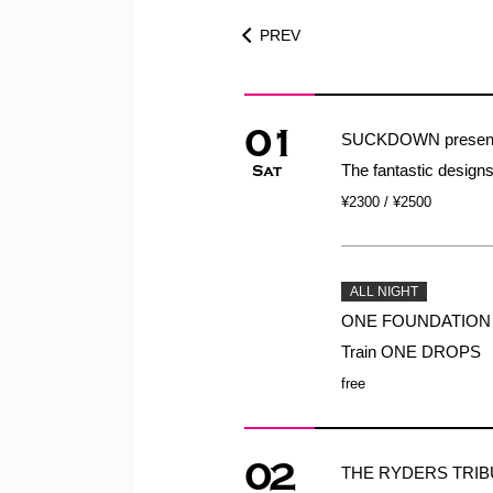
PREV
01
SUCKDOWN presen
The fantastic design
Sat
¥2300 / ¥2500
ALL NIGHT
ONE FOUNDATION S
Train ONE DROPS
free
02
THE RYDERS TRIB