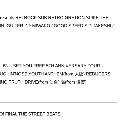
resents RETROCK SUB RETRO GRETION SPIKE THE
 `GUITER DJ: MIWAKO / GOOD SPEED SID TAKESHI /
L.63 ～SET YOU FREE 5TH ANNIVERSARY TOUR～
AUGHIN’NOSE YOUTH ANTHEM(from 大阪) REDUCERS
SING TRUTH DRIVE(from 仙台) 陽(from 滋賀)
O! FINAL THE STREET BEATS