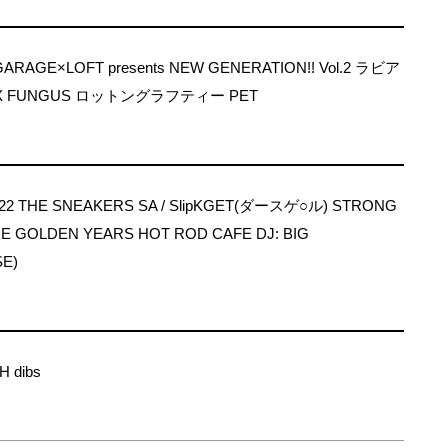
RAGE×LOFT presents NEW GENERATION!! Vol.2 ラビア
X FUNGUS ロットングラフティー PET
N 22 THE SNEAKERS SA / SlipKGET(ダースゲ○ル) STRONG
 GOLDEN YEARS HOT ROD CAFE DJ: BIG
E)
H dibs