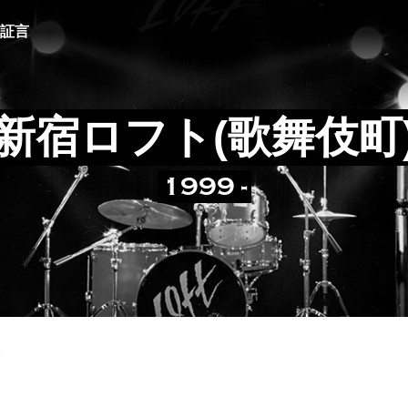
証言
新宿ロフト(歌舞伎町
1999 -
6