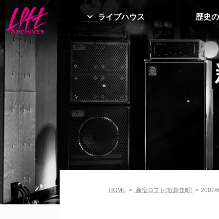
ライブハウス
歴史の
HOME
>
新宿ロフト(歌舞伎町)
>
2002/