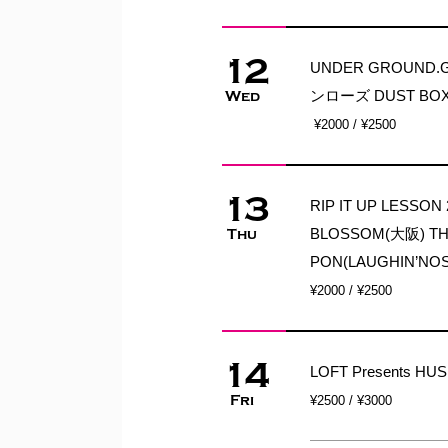
12
UNDER GROUND.GA
ンローズ DUST BO
Wed
¥2000 / ¥2500
13
RIP IT UP LESSO
BLOSSOM(大阪) THE
Thu
PON(LAUGHIN’NOS
¥2000 / ¥2500
14
LOFT Presents HUS
Fri
¥2500 / ¥3000