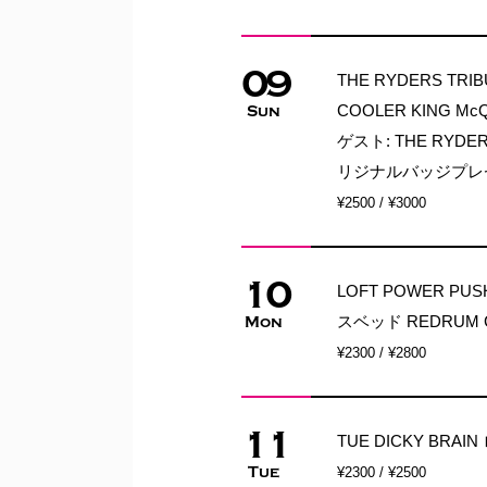
09
THE RYDERS TRIB
COOLER KING McQ
Sun
ゲスト: THE RYDE
リジナルバッジプレ
¥2500 / ¥3000
10
LOFT POWER P
スベッド REDRUM C
Mon
¥2300 / ¥2800
11
TUE DICKY BRAI
Tue
¥2300 / ¥2500