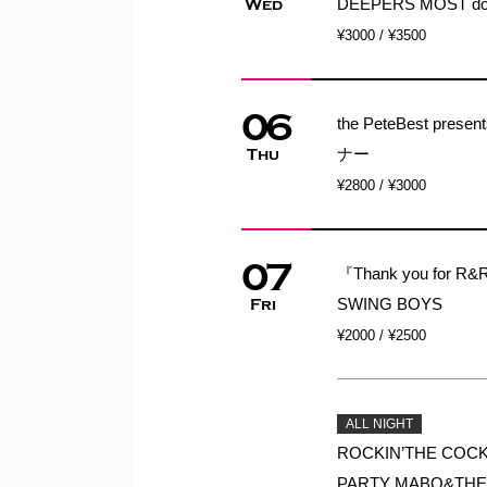
DEEPERS MOST d
Wed
¥3000 / ¥3500
06
the PeteBest prese
ナー
Thu
¥2800 / ¥3000
07
『Thank you for R
SWING BOYS
Fri
¥2000 / ¥2500
ALL NIGHT
ROCKIN’THE COCKT
PARTY MABO&THE 