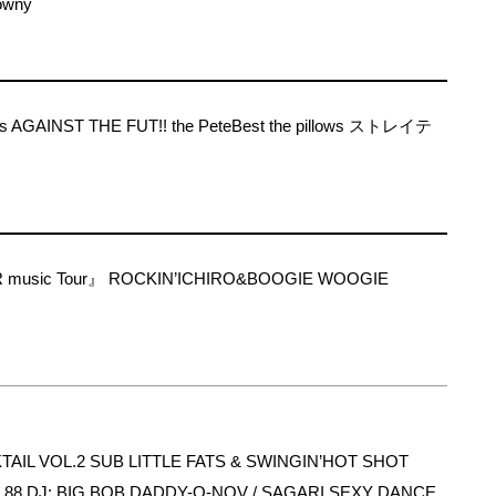
owny
nts AGAINST THE FUT!! the PeteBest the pillows ストレイテ
&R music Tour』 ROCKIN’ICHIRO&BOOGIE WOOGIE
AIL VOL.2 SUB LITTLE FATS & SWINGIN’HOT SHOT
88 DJ: BIG BOB DADDY-O-NOV / SAGARI SEXY DANCE