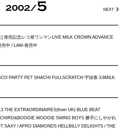
5
2002/
NEXT
上] 発売記念レコ発ワンマンLIVE MILK CROWN ADVANCE
-発売中 / LAW-発売中
ISCO PARTY PET SHACHI FULLSCRATCH 宇頭巻 3.6MILK
3 THE EXTRAORDINAIRES(from UK) BLUE BEAT
N’ICHIRO&BOOGIE WOOGIE SWING BOYS 勝手にしやがれ
T SAXY / AFRO DIAMONDS HELLBILLY DELIGHTS / THE