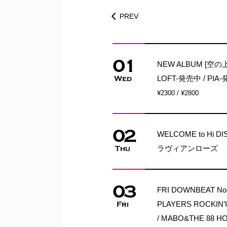
PREV
01
NEW ALBUM [空の
LOFT-発売中 / PIA
Wed
¥2300 / ¥2800
02
WELCOME to Hi D
ラヴィアンローズ
Thu
03
FRI DOWNBEAT No.
PLAYERS ROCKI
Fri
/ MABO&THE 88 HO