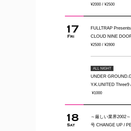
¥2000 / ¥2500
17
FULLTRAP Present
CLOUD NINE DOOR
Fri
¥2500 / ¥2800
ALL NIGHT
UNDER GROUND.GA
Y.K.UNITED Three9
¥1000
18
～厳しい業界2002～ 谷津
号 CHANGE UP / P
Sat