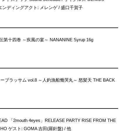
E) エンディングアクト: メレンゲ / 盛口千賀子
四巻 ～疾風の宴～ NANANINE Syrup 16g
ブラッサム vol.8 ～人釣漁船慟哭丸～ 怒髪天 THE BACK
EAD 「2mouth 4eyes」RELEASE PARTY RISE FROM THE
CHO ゲスト: GOMA 吉田(羅針盤) / 他