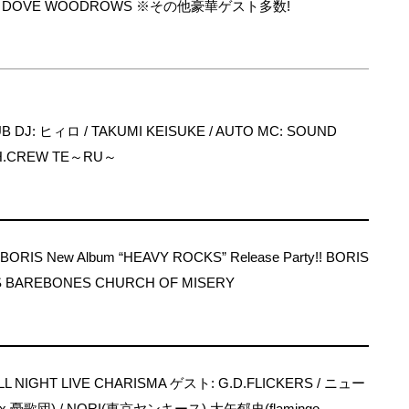
ME DOVE WOODROWS ※その他豪華ゲスト多数!
B DJ: ヒィロ / TAKUMI KEISUKE / AUTO MC: SOUND
TH.CREW TE～RU～
ORIS New Album “HEAVY ROCKS” Release Party!! BORIS
 BAREBONES CHURCH OF MISERY
L NIGHT LIVE CHARISMA ゲスト: G.D.FLICKERS / ニュー
憂歌団) / NORI(東京ヤンキース) 大矢郁史(flamingo