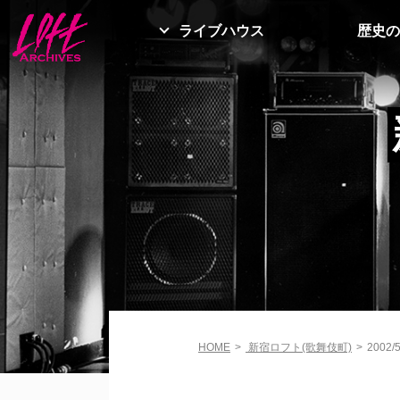
ライブハウス
歴史の
HOME
>
新宿ロフト(歌舞伎町)
>
2002/