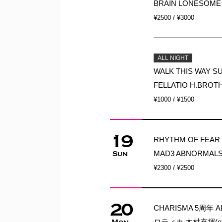
BRAIN LONESO
¥2500 / ¥3000
ALL NIGHT
WALK THIS WAY SU
FELLATIO H.BRO
¥1000 / ¥1500
19
RHYTHM OF FEAR B
MAD3 ABNORMALS
Sun
¥2300 / ¥2500
20
CHARISMA 5周年 AL
ロティカ 木村充揮(ex.