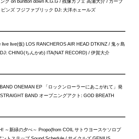
on buntton down K.G.G / 残像カフェ 高瀬大介 / カーブ
/ ロビンズ フジファブリック DJ: 大洋ホェールズ
e live live(仮) LOS RANCHEROS AIR HEAD DTKINZ / 鬼ヶ島
 DJ: CHING(ちんかめ) ITA(NAT RECORD) / 伊賀大介
HT BAND ONEMAN EP 「ロックンローラーにあこがれて」発
 STRAIGHT BAND オープニングアクト: GOD BREATH
SH! ～新緑の夕べ～ Propo(from COIL サトウヨースケソロプ
ステップ Sound Schedule / サイクルズ GENIUS