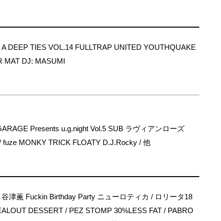
s A DEEP TIES VOL.14 FULLTRAP UNITED YOUTHQUAKE
 MAT DJ: MASUMI
RAGE Presents u.g.night Vol.5 SUB ラヴィアンローズ
 / fuze MONKY TRICK FLOATY D.J.Rocky / 他
薫 Fuckin Birthday Party ニューロティカ / ロリータ18
EALOUT DESSERT / PEZ STOMP 30%LESS FAT / PABRO