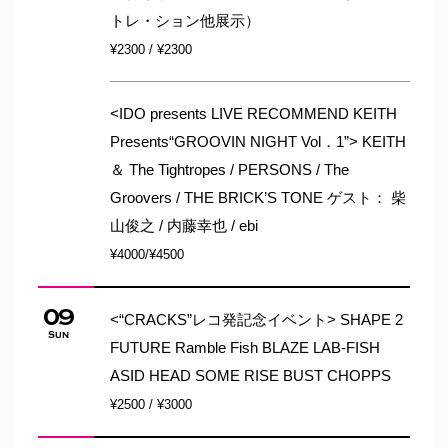
トレ・ション他展示）
¥2300 / ¥2300
<IDO presents LIVE RECOMMEND KEITH
Presents“GROOVIN NIGHT Vol．1”> KEITH
＆ The Tightropes / PERSONS / The
Groovers / THE BRICK’S TONE ゲスト： 柴
山俊之 / 内藤幸也 / ebi
¥4000/¥4500
09
<“CRACKS”レコ発記念イベント> SHAPE 2
Sun
FUTURE Ramble Fish BLAZE LAB-FISH
ASID HEAD SOME RISE BUST CHOPPS
¥2500 / ¥3000