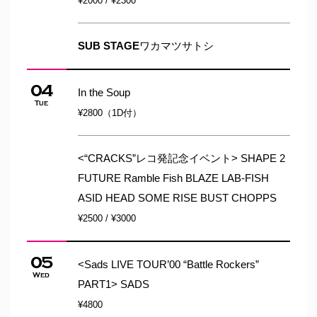
¥2000 / ¥2300
SUB STAGE
ワカマツサトシ
04
In the Soup
Tue
¥2800（1D付）
<“CRACKS”レコ発記念イベント> SHAPE 2
FUTURE Ramble Fish BLAZE LAB-FISH
ASID HEAD SOME RISE BUST CHOPPS
¥2500 / ¥3000
05
<Sads LIVE TOUR’00 “Battle Rockers”
Wed
PART1> SADS
¥4800