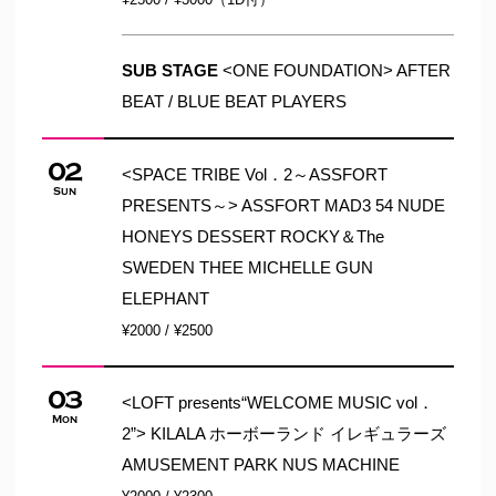
SUB STAGE
<ONE FOUNDATION> AFTER
BEAT / BLUE BEAT PLAYERS
02
<SPACE TRIBE Vol．2～ASSFORT
Sun
PRESENTS～> ASSFORT MAD3 54 NUDE
HONEYS DESSERT ROCKY＆The
SWEDEN THEE MICHELLE GUN
ELEPHANT
¥2000 / ¥2500
03
<LOFT presents“WELCOME MUSIC vol．
Mon
2”> KILALA ホーボーランド イレギュラーズ
AMUSEMENT PARK NUS MACHINE