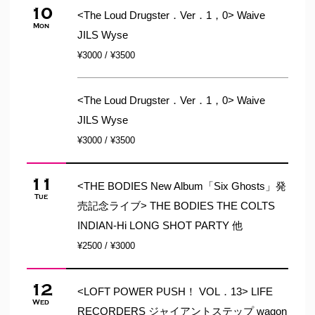
10
<The Loud Drugster．Ver．1，0> Waive
Mon
JILS Wyse
¥3000 / ¥3500
<The Loud Drugster．Ver．1，0> Waive
JILS Wyse
¥3000 / ¥3500
11
<THE BODIES New Album「Six Ghosts」発
Tue
売記念ライブ> THE BODIES THE COLTS
INDIAN-Hi LONG SHOT PARTY 他
¥2500 / ¥3000
12
<LOFT POWER PUSH！ VOL．13> LIFE
Wed
RECORDERS ジャイアントステップ wagon