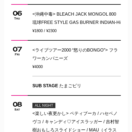
06
<沖縄中毒> BLEACH JACK MONGOL 800
Thu
琉球FREE STYLE GAS BURNER INDIAN-Hi
¥1800 / ¥2300
07
<ライブツアー2000 “怒りのBONGO”> フラ
Fri
ワーカンパニーズ
¥4000
SUB STAGE
たまごピリ
08
ALL NIGHT
Sat
<楽しい夜更かし> ペティブーカ / ハセベノ
ヴコ / キャンディ♡アイスラッガー / 吉村智
樹おもしろスライドショー / MAU（イラス