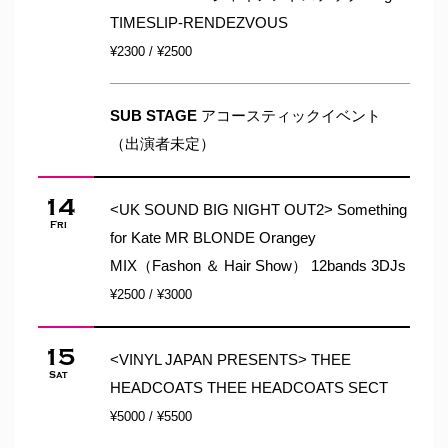
TIMESLIP-RENDEZVOUS
¥2300 / ¥2500
SUB STAGE
アコースティックイベント
（出演者未定）
14
<UK SOUND BIG NIGHT OUT2> Something
Fri
for Kate MR BLONDE Orangey
MIX（Fashon ＆ Hair Show） 12bands 3DJs
¥2500 / ¥3000
15
<VINYL JAPAN PRESENTS> THEE
Sat
HEADCOATS THEE HEADCOATS SECT
¥5000 / ¥5500