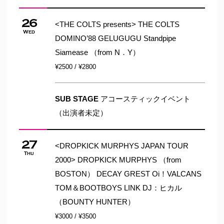
26
<THE COLTS presents> THE COLTS
Wed
DOMINO’88 GELUGUGU Standpipe
Siamease （from N．Y）
¥2500 / ¥2800
SUB STAGE
アコースティックイベント
（出演者未定）
27
<DROPKICK MURPHYS JAPAN TOUR
Thu
2000> DROPKICK MURPHYS （from
BOSTON） DECAY GREST Oi！VALCANS
TOM＆BOOTBOYS LINK DJ：ヒカル
（BOUNTY HUNTER）
¥3000 / ¥3500