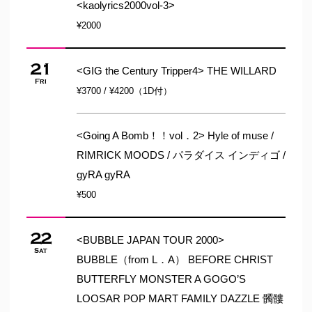
<kaolyrics2000vol-3>
¥2000
21
<GIG the Century Tripper4> THE WILLARD
Fri
¥3700 / ¥4200（1D付）
<Going A Bomb！！vol．2> Hyle of muse /
RIMRICK MOODS / パラダイス インディゴ /
gyRA gyRA
¥500
22
<BUBBLE JAPAN TOUR 2000>
Sat
BUBBLE（from L．A） BEFORE CHRIST
BUTTERFLY MONSTER A GOGO’S
LOOSAR POP MART FAMILY DAZZLE 髑髏