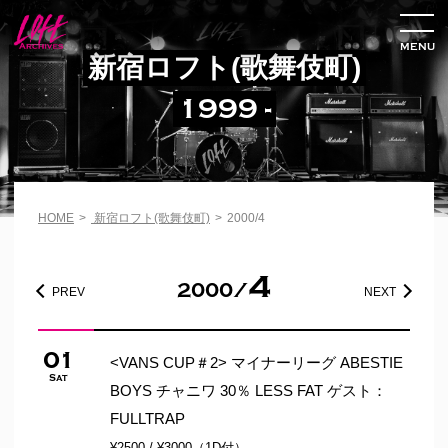
MENU
新宿ロフト(歌舞伎町)
1999 -
HOME
>
新宿ロフト(歌舞伎町)
>
2000/4
4
2000/
PREV
NEXT
01
<VANS CUP＃2> マイナーリーグ ABESTIE
Sat
BOYS チャニワ 30％ LESS FAT ゲスト：
FULLTRAP
¥2500 / ¥3000（1D付）