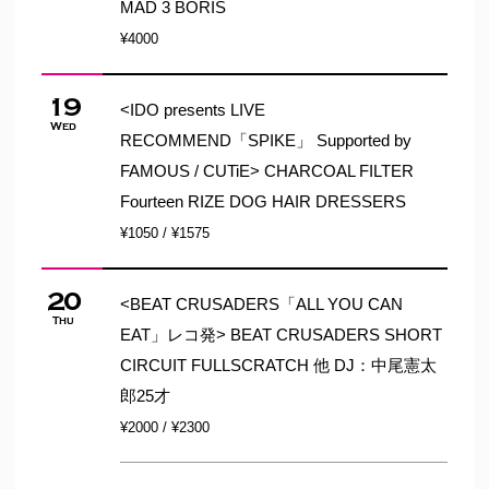
MAD 3 BORIS
¥4000
19
<IDO presents LIVE
Wed
RECOMMEND「SPIKE」 Supported by
FAMOUS / CUTiE> CHARCOAL FILTER
Fourteen RIZE DOG HAIR DRESSERS
¥1050 / ¥1575
20
<BEAT CRUSADERS「ALL YOU CAN
Thu
EAT」レコ発> BEAT CRUSADERS SHORT
CIRCUIT FULLSCRATCH 他 DJ：中尾憲太
郎25才
¥2000 / ¥2300