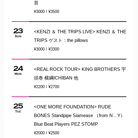
首
¥3000 / ¥3500
23
<KENZI ＆ THE TRIPS LIVE> KENZI ＆ THE
Sun
TRIPS ゲスト：the pillows
¥3000 / ¥3300
24
<REAL ROCK TOUR> KING BROTHERS 宇
Mon
頭巻 横綱ICHIBAN 他
¥2200 / ¥2700
25
<ONE MORE FOUNDATION> RUDE
Tue
BONES Standpipe Siamease （from N．Y）
Blue Beat Players PEZ STOMP
¥2000 / ¥2500