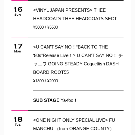
16
<VINYL JAPAN PRESENTS> THEE
Sun
HEADCOATS THEE HEADCOATS SECT
¥5000 / ¥5500
17
<U CAN’T SAY NO！“BACK TO THE
Mon
‘80s”Release Live！> U CAN’T SAY NO！ チ
ャニワ GOING STEADY Coquettish DASH
BOARD ROOT55
¥1800 / ¥2000
SUB STAGE
Ya-foo！
18
<ONE NIGHT ONLY SPECIAL LIVE> FU
Tue
MANCHU （from ORANGE COUNTY）