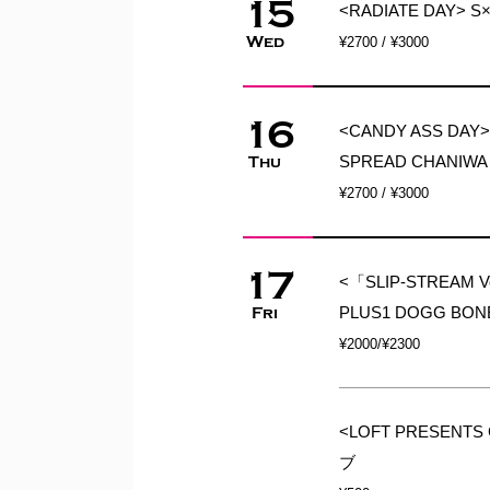
15
<RADIATE DAY> S
Wed
¥2700 / ¥3000
16
<CANDY ASS DAY>
SPREAD CHANIWA
Thu
¥2700 / ¥3000
17
<「SLIP-STREAM V
PLUS1 DOGG BON
Fri
¥2000/¥2300
<LOFT PRESENT
ブ