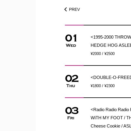
PREV
01
<1995-2000 THRO
HEDGE HOG ASLE
Wed
¥2000 / ¥2500
02
<DOUBLE-O-FRE
Thu
¥1800 / ¥2300
03
<Radio Radio Radi
WiTH MY FOOT / TH
Fri
Cheese Cookie / 