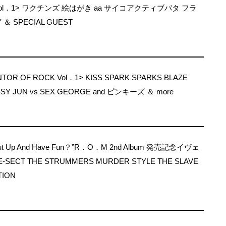
S Vol．1> ワクチンズ 絵はがき aa サイコアクティブバタ フラ
 ＆ SPECIAL GUEST
ENTOR OF ROCK Vol．1> KISS SPARK SPARKS BLAZE
SSY JUN vs SEX GEORGE and ピンキーズ ＆ more
 Shut Up And Have Fun？”R．O．M 2nd Album 発売記念イヴェ
SECT THE STRUMMERS MURDER STYLE THE SLAVE
TION