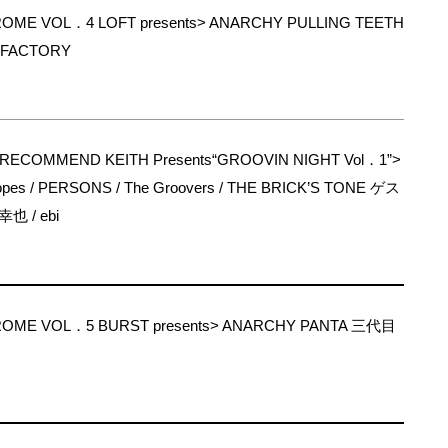
ME VOL．4 LOFT presents> ANARCHY PULLING TEETH
 FACTORY
VE RECOMMEND KEITH Presents“GROOVIN NIGHT Vol．1”>
ropes / PERSONS / The Groovers / THE BRICK’S TONE ゲス
 / ebi
OME VOL．5 BURST presents> ANARCHY PANTA 三代目