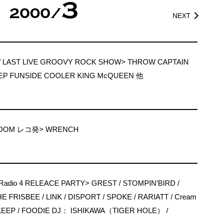
3
2000/
NEXT
W LAST LIVE GROOVY ROCK SHOW> THROW CAPTAIN
EP FUNSIDE COOLER KING McQUEEN 他
EDOM レコ発> WRENCH
o Radio 4 RELEACE PARTY> GREST / STOMPIN’BIRD /
E FRISBEE / LINK / DISPORT / SPOKE / RARIATT / Cream
ASLEEP / FOODIE DJ： ISHIKAWA（TIGER HOLE） /