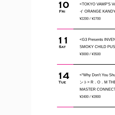
10
<TOKYO VAMP’
イ ORANGE KANDY
Fri
¥2200 / ¥2700
11
<G3 Presents INV
SMOKY CHILD PU
Sat
¥3000 / ¥3500
14
<“Why Don’t You
ント> R．O．M THE-
Tue
MASTER CONNEC
¥2400 / ¥2800