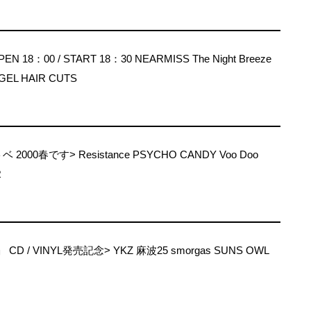
PEN 18：00 / START 18：30 NEARMISS The Night Breeze
OLGEL HAIR CUTS
 2000春です> Resistance PSYCHO CANDY Voo Doo
R
e」 CD / VINYL発売記念> YKZ 麻波25 smorgas SUNS OWL