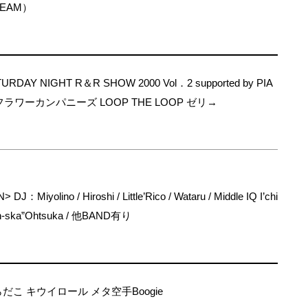
REAM）
TURDAY NIGHT R＆R SHOW 2000 Vol．2 supported by PIA
ion> フラワーカンパニーズ LOOP THE LOOP ゼリ→
Miyolino / Hiroshi / Little’Rico / Wataru / Middle IQ I’chi
”oh-ska”Ohtsuka / 他BAND有り
だこ キウイロール メタ空手Boogie