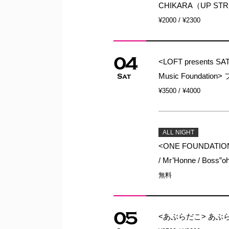
CHIKARA（UP ST
¥2000 / ¥2300
04
<LOFT presents SA
Music Foundat
Sat
¥3500 / ¥4000
ALL NIGHT
<ONE FOUNDATION> DJ：
/ Mr’Honne / Boss
無料
05
<あぶらだこ> あぶら