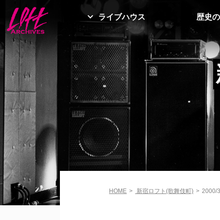
ライブハウス
歴史の
HOME
>
新宿ロフト(歌舞伎町)
>
2000/