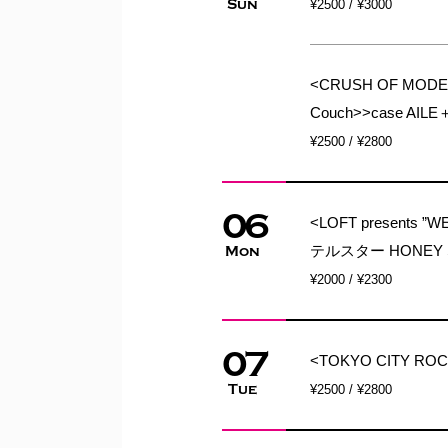
Sun
¥2500 / ¥3000
<CRUSH OF MODE～
Couch>>case AI
¥2500 / ¥2800
06
<LOFT presents ”
テルスター HONEY SKO
Mon
¥2000 / ¥2300
07
<TOKYO CITY RO
Tue
¥2500 / ¥2800