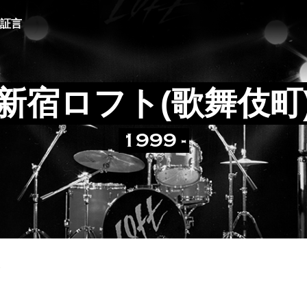
証言
新宿ロフト(歌舞伎町
1999 -
3