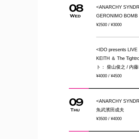
08
<ANARCHY SYNDRO
GERONIMO BOMB
Wed
¥2500 / ¥3000
<IDO presents LI
KEITH ＆ The Tight
ト： 柴山俊之 / 内藤幸也
¥4000 / ¥4500
09
<ANARCHY SYNDR
魚武濱田成夫
Thu
¥3500 / ¥4000