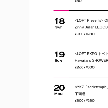
¥500
18
<LOFT Presents> O
Zinnia Julian LEG
Sat
¥2300 / ¥2800
19
<LOFT EXPO トベトベ
Hawaiians SHOWE
Sun
¥2500 / ¥3000
20
<YKZ「sonictempl
宇頭巻
Mon
¥2000 / ¥2500