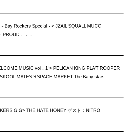
Bay Rockers Special～> JZAIL SQUALL MUCC
LE＋ PROUD．．．
WELCOME MUSIC vol．1”> PELICAN KING PLA’T ROOPER
OL MATES 9 SPACE MARKET The Baby stars
CKERS GIG> THE HATE HONEY ゲスト：NITRO