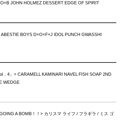
×O×B JOHN HOLMEZ DESSERT EDGE OF SPIRIT
 ABESTIE BOYS D×O×F×J IDOL PUNCH GWASSHI
ol．4」> CARAMELL KAMINARI NAVEL FISH SOAP 2ND
E WEDGE
S GOING A BOMB！！> カリスマ ライフ / フラギラ / ミス ゴ