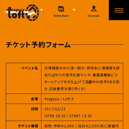
Schedule
Access
チケット予約フォーム
イベント名
元博報堂の中川淳一郎が、昨年末に博報堂を辞
めたばかりの若手広告マンや、電通退職後にス
タートアップを立ち上げて活躍中の若手OBを招
き、広告業界を語り尽くす！
会場
Asagaya / Loft A
日時
2017/02/23
OPEN 18:30 / START 19:30
チケット情報
前売・予約￥2,000 / 当日￥2,500（共に飲食代