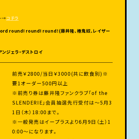
ト→
コチラ
ecord round! round! round！(藤井隆、椿鬼奴、レイザー
、アンジェラ・デストロイ
前売￥2800/当日￥3000(共に飲食別)※
要1オーダー500円以上
※前売り券は藤井隆ファンクラブ「of the
SLENDERIE」会員抽選先行受付は〜5月3
1日（木）18:00まで。
※一般発売はイープラスより6月9日（土）1
0:00〜になります。