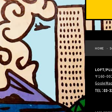
HOME
S
LOFT/P
〒160-0
GooleMa
TEL：03-3