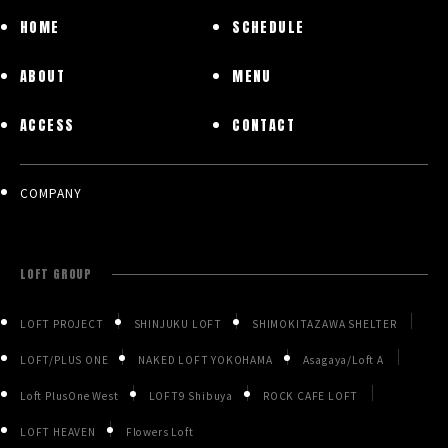
HOME
SCHEDULE
ABOUT
MENU
ACCESS
CONTACT
COMPANY
LOFT GROUP
LOFT PROJECT
SHINJUKU LOFT
SHIMOKITAZAWA SHELTER
LOFT/PLUS ONE
NAKED LOFT YOKOHAMA
Asagaya/Loft A
Loft PlusOne West
LOFT9 Shibuya
ROCK CAFE LOFT
LOFT HEAVEN
Flowers Loft