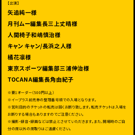
【出演】
矢追純一様
月刊ムー編集長三上丈晴様
人間椅子和嶋慎治様
キャン キャン/長浜之人様
橘花凛様
東京スポーツ編集部三浦伸治様
TOCANA編集長角由紀子
※要1オーダー（500円以上）
※イープラス前売券の整理番号順での入場となります。
※営利目的のチケットの転売は固くお断り致します。
転売チケットは入場を
お断りする場合もありますのでご注意くださ
い。
※撮影・録音・録画などは禁止とさせていただきます。また、
開場時のご自
分の席以外の席取りはご遠慮ください。