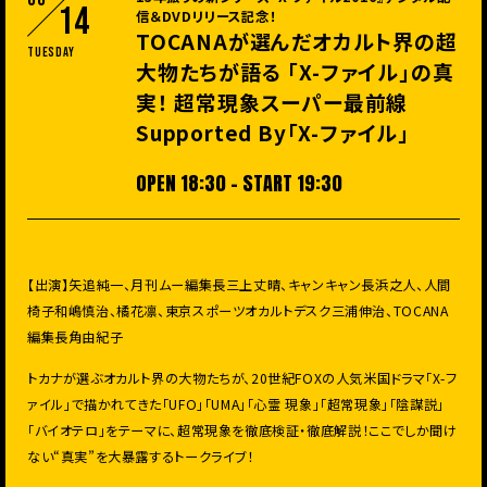
14
信＆DVDリリース記念！
TOCANAが選んだオカルト界の超
Tuesday
大物たちが語る 「X-ファイル」の真
実！ 超常現象スーパー最前線
Supported By「X-ファイル」
OPEN 18:30 - START 19:30
【出演】矢追純一、月刊ムー編集長三上丈晴、キャンキャン長浜之人、人間
椅子和嶋慎治、橘花凛、東京スポーツオカルトデスク三浦伸治、TOCANA
編集長角由紀子
トカナが選ぶオカルト界の大物たちが、20世紀FOXの人気米国ドラマ「X-フ
ァイル」
で描かれてきた「UFO」「UMA」「心霊 現象」「超常現象」「陰謀説」
「バイオテロ」をテーマに、
超常現象を徹底検証・徹底解説！ここでしか聞け
ない“真実”を大暴露するトークライブ！