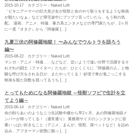
2015-10-17
カテゴリー：Naked Loft
「ビキニアーマーの巨大美少女が怪獣と命のやり取りをするような映画
が観たいなぁ」などど帰宅途中にブツブツ言っていたら、もう秋の気
配。 漫画、アニメ、特撮、暴力系エンタメなどの専門家たちが、2ヶ月
に一度『オタク』から『阿修羅 […]
九夏三伏の阿修羅地獄！ 〜みんなでウルトラを語ろう
編〜
2015-08-22
カテゴリー：Naked Loft
マンガ・アニメ・特撮……などなど、近いようで遠い分野で活躍するそ
れぞれの闘士（ファイター）たちが、ひとくくりに「阿修羅の人」と物
騒な呼び方をされる日が、またやってくる！ 砂漠で車が鬼ごっこする
映画を観た回数を競ってるうち […]
とってもためになる阿修羅地獄 ～怪獣ソフビで生計を立
てよう編～
2015-06-14
カテゴリー：Naked Loft
命の削りあいのようなニコ生試験中継から早2ヶ月、あの阿修羅地獄メ
ンバーが帰ってくる！（通常通り） 業務用サイズのシンクタンクに容
量いっぱい好きなこと（アニメ、まんが、怪獣、尿ペットなど）を詰め
込み、アフターマン状態に陥っ […]