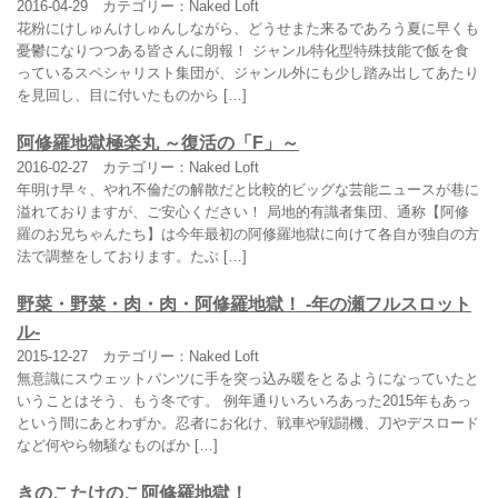
2016-04-29
カテゴリー：Naked Loft
花粉にけしゅんけしゅんしながら、どうせまた来るであろう夏に早くも
憂鬱になりつつある皆さんに朗報！ ジャンル特化型特殊技能で飯を食
っているスペシャリスト集団が、ジャンル外にも少し踏み出してあたり
を見回し、目に付いたものから […]
阿修羅地獄極楽丸 ～復活の「F」～
2016-02-27
カテゴリー：Naked Loft
年明け早々、やれ不倫だの解散だと比較的ビッグな芸能ニュースが巷に
溢れておりますが、ご安心ください！ 局地的有識者集団、通称【阿修
羅のお兄ちゃんたち】は今年最初の阿修羅地獄に向けて各自が独自の方
法で調整をしております。たぶ […]
野菜・野菜・肉・肉・阿修羅地獄！ -年の瀬フルスロット
ル-
2015-12-27
カテゴリー：Naked Loft
無意識にスウェットパンツに手を突っ込み暖をとるようになっていたと
いうことはそう、もう冬です。 例年通りいろいろあった2015年もあっ
という間にあとわずか。忍者にお化け、戦車や戦闘機、刀やデスロード
など何やら物騒なものばか […]
きのこたけのこ阿修羅地獄！