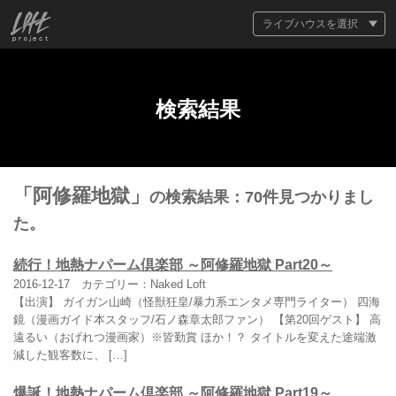
ライブハウスを選択
検索結果
「阿修羅地獄」
の検索結果：70件見つかりまし
た。
続行！地熱ナパーム倶楽部 ～阿修羅地獄 Part20～
2016-12-17
カテゴリー：Naked Loft
【出演】 ガイガン山崎（怪獣狂皇/暴力系エンタメ専門ライター） 四海
鏡（漫画ガイド本スタッフ/石ノ森章太郎ファン） 【第20回ゲスト】 高
遠るい（おげれつ漫画家）※皆勤賞 ほか！？ タイトルを変えた途端激
減した観客数に、 […]
爆誕！地熱ナパーム倶楽部 ～阿修羅地獄 Part19～