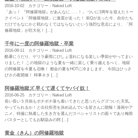
2016-10-02
カテゴリー：Naked Loft
「あっ！ 『阿修羅地獄』があんなに……！」 ついに3周年を迎えたトー
クイベント「阿修羅地獄」に激震が走った！ 前Qが去った今、自分たち
だけでもなにかと戦わなくてはならないという強烈な意志により、「阿
修羅地獄」が巨大化！ […]
千年に一度の阿修羅地獄・卒業
2016-08-11
カテゴリー：Naked Loft
酷暑にうだり、ゲリラ豪雨にびしょ濡れになる楽しい季節がやってまい
りました！ この地獄のような夏を一緒に楽しく乗り越えるべく、地獄
の阿修羅を今夏も召喚！ 都会の夏をHOTに冷まします。 今回はひっさ
びさの夜開催！ 時事ネタ […]
阿修羅地獄ズ 早くて遅くてヤバイ奴！
2016-06-25
カテゴリー：Naked Loft
長い長い５月病もボチボチ落ち着いてきたと思ったらグズついた天気。
やってられるか！と出社拒否を決め込んでいる皆さんに朗報！漫画やア
ニメ、特撮に執着した生き方を選んだスペシャリストの面々であり梅雨
バスターとしてもお馴染みの阿 […]
黄金（きん）の阿修羅地獄