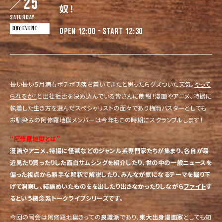
25
奴！
Saturday
DAY EVENT
OPEN 12:00 - START 12:30
長い長い５月病もボチボチ落ち着いてきたと思ったらグズついた天気。
やって
られるか！
と出社拒否を決め込んでいる皆さんに朗報！漫画やアニメ、特撮に
執着した生き方を選んだスペシャリストの面々であり梅雨バスターとしても
お馴染みの阿修羅地獄メンバーは今年もこの時期にスクランブルします！
“阿修羅地獄とは”
漫画やアニメ、特撮に怪獣などのジャンル系専門家たちが集まり、各自が最
近見たり買ったりした面白サムシングを紹介したり、世の中の一般ニュースを
偏った視点から勝手な解釈で解説したり、みんなが気になるテーマを掘り下
げて洞察し、結論めいたものをを出したり出さなかったりしながら
ファイト
す
るという概念系トークライブシリーズです。
今回の司会は阿修羅地獄きっての
良識派
であり、
東大出身漫画家
としても知