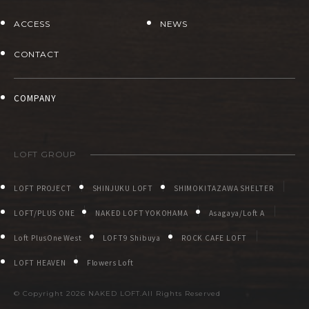
ACCESS
NEWS
CONTACT
COMPANY
LOFT GROUP
LOFT PROJECT
SHINJUKU LOFT
SHIMOKITAZAWA SHELTER
LOFT/PLUS ONE
NAKED LOFT YOKOHAMA
Asagaya/Loft A
Loft PlusOne West
LOFT9 Shibuya
ROCK CAFE LOFT
LOFT HEAVEN
Flowers Loft
© Copyright
2026 NAKED LOFT.All Rights Reserved