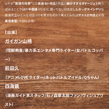
られる
”高遠の兄貴”
こと
高遠るい先生！
作品に
細かすぎるオマージュ
を散り
ばめることや謎の
中国通
ぶりなど、掘ってない引き出しも多い
ゲスインテリ
な
高遠先生はどんな司会ぶりを見せるのか？考えてみれば
ゲストが司会という
異常事態！
今回も必見！
【出演】
ガイガン山崎
（怪獣教皇/暴力系エンタメ専門ライター/女バトルコッパ
ー）
前田久
（アニメLOVEライター/ネットバトルアイドル/Qちゃん）
四海鏡
（漫画ガイド本スタッフ/石ノ森章太郎ファン/ヴィジュアリ
スト）