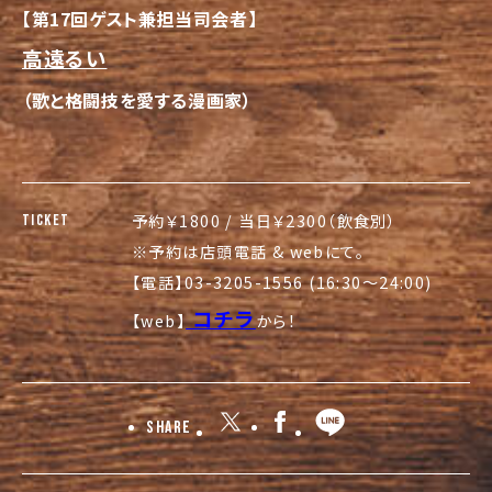
【第17回ゲスト兼担当司会者】
高遠るい
（歌と格闘技を愛する漫画家）
予約￥1800 / 当日￥2300（飲食別）
TICKET
※予約は店頭電話 & webにて。
【電話】03-3205-1556 (16:30～24:00)
コチラ
【web】
から！
Share