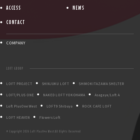
ACCESS
NEWS
CONTACT
COMPANY
LOFT GROUP
LOFT PROJECT
SHINJUKU LOFT
SHIMOKITAZAWA SHELTER
LOFT/PLUS ONE
NAKED LOFT YOKOHAMA
Asagaya/Loft A
Loft PlusOne West
LOFT9 Shibuya
ROCK CAFE LOFT
LOFT HEAVEN
Flowers Loft
© Copyright
2026 Loft PlusOne West.All Rights Reserved